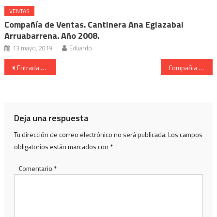
VENTAS
Compañía de Ventas. Cantinera Ana Egiazabal
Arruabarrena. Año 2008.
13 mayo, 2019
Eduardo
Navegación
Entrada del General del Alarde de San Marcial de Irun
Compañia de infanteria del Alarde de San Marcial de Irun
de
entradas
Deja una respuesta
Tu dirección de correo electrónico no será publicada.
Los campos
obligatorios están marcados con
*
Comentario
*