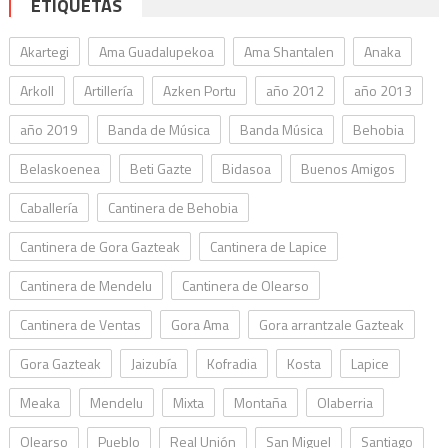
ETIQUETAS
Akartegi
Ama Guadalupekoa
Ama Shantalen
Anaka
Arkoll
Artillería
Azken Portu
año 2012
año 2013
año 2019
Banda de Música
Banda Música
Behobia
Belaskoenea
Beti Gazte
Bidasoa
Buenos Amigos
Caballería
Cantinera de Behobia
Cantinera de Gora Gazteak
Cantinera de Lapice
Cantinera de Mendelu
Cantinera de Olearso
Cantinera de Ventas
Gora Ama
Gora arrantzale Gazteak
Gora Gazteak
Jaizubía
Kofradia
Kosta
Lapice
Meaka
Mendelu
Mixta
Montaña
Olaberria
Olearso
Pueblo
Real Unión
San Miguel
Santiago