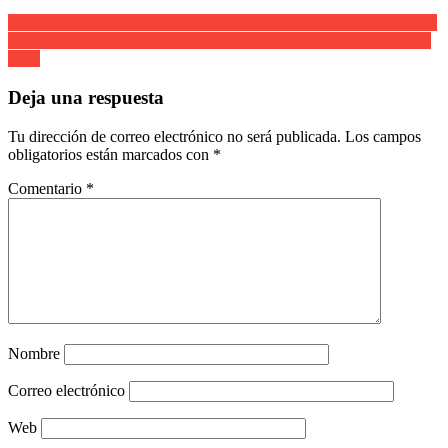
Navegación
Tamborrada de Hondarrribia. Tambor Mayor por la tarde. Año 2013
Tamborrada de Hondarribia. Cantinera Iraia Ortiz Aginagalde. Año
de
2013
entradas
Deja una respuesta
Tu dirección de correo electrónico no será publicada.
Los campos
obligatorios están marcados con
*
Comentario
*
Nombre
Correo electrónico
Web