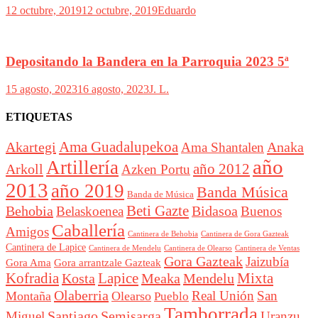
12 octubre, 2019
12 octubre, 2019
Eduardo
Depositando la Bandera en la Parroquia 2023 5ª
15 agosto, 2023
16 agosto, 2023
J. L.
ETIQUETAS
Akartegi
Ama Guadalupekoa
Anaka
Ama Shantalen
año
Artillería
año 2012
Arkoll
Azken Portu
2013
año 2019
Banda Música
Banda de Música
Beti Gazte
Behobia
Bidasoa
Belaskoenea
Buenos
Caballería
Amigos
Cantinera de Behobia
Cantinera de Gora Gazteak
Cantinera de Lapice
Cantinera de Mendelu
Cantinera de Ventas
Cantinera de Olearso
Gora Gazteak
Jaizubía
Gora Ama
Gora arrantzale Gazteak
Lapice
Mixta
Kofradia
Kosta
Meaka
Mendelu
Olaberria
Real Unión
San
Montaña
Olearso
Pueblo
Tamborrada
Santiago
Semisarga
Miguel
Uranzu