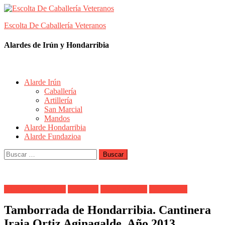
Skip
to
Escolta De Caballería Veteranos
content
Alardes de Irún y Hondarribia
Alarde Irún
Caballería
Artillería
San Marcial
Mandos
Alarde Hondarribia
Alarde Fundazioa
Buscar:
Alarde Hondarribia
Cantinera
Maialen Cueto
Tamborrada
Tamborrada de Hondarribia. Cantinera
Iraia Ortiz Aginagalde. Año 2013