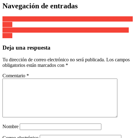
Navegación de entradas
Tamborrada de Hondarribia. Cantinera Iraia Ortiz Aginagalde. Año
2013
Banda de Música Hondarribia. Cantinera Maitane Rodrigo Tarde
2013
Deja una respuesta
Tu dirección de correo electrónico no será publicada.
Los campos
obligatorios están marcados con
*
Comentario
*
Nombre
Correo electrónico