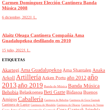
Carmen Domínguez Elección Cantinera Banda
Música 2008
6 diciembre, 2022
J. L.
Alaitz Oleaga Cantinera Compañía Ama
Guadalupekoa desfilando en 2010
15 julio, 2022
J. L.
ETIQUETAS
Akartegi
Ama Guadalupekoa
Anaka
Ama Shantalen
año
Artillería
año 2012
Arkoll
Azken Portu
2013
año 2019
Banda Música
Banda de Música
Beti Gazte
Behobia
Bidasoa
Belaskoenea
Buenos
Caballería
Amigos
Cantinera de Behobia
Cantinera de Gora Gazteak
Cantinera de Lapice
Cantinera de Mendelu
Cantinera de Ventas
Cantinera de Olearso
Gora Gazteak
Jaizubía
Gora Ama