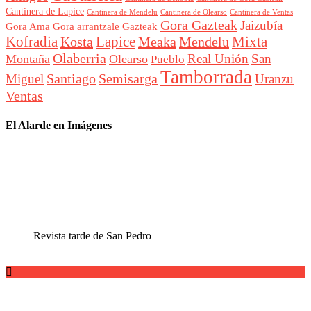
Cantinera de Lapice
Cantinera de Mendelu
Cantinera de Ventas
Cantinera de Olearso
Gora Gazteak
Jaizubía
Gora Ama
Gora arrantzale Gazteak
Lapice
Mixta
Kofradia
Kosta
Meaka
Mendelu
Olaberria
Real Unión
San
Montaña
Olearso
Pueblo
Tamborrada
Santiago
Semisarga
Miguel
Uranzu
Ventas
El Alarde en Imágenes
Revista tarde de San Pedro