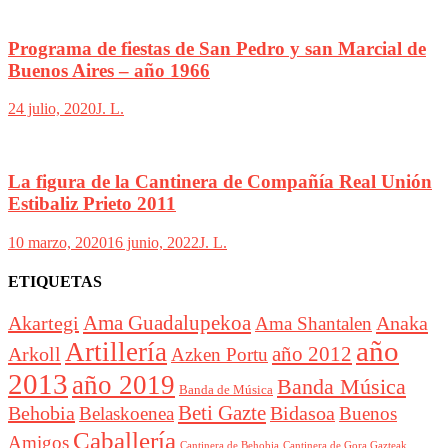
Programa de fiestas de San Pedro y san Marcial de
Buenos Aires – año 1966
24 julio, 2020
J. L.
La figura de la Cantinera de Compañía Real Unión
Estibaliz Prieto 2011
10 marzo, 2020
16 junio, 2022
J. L.
ETIQUETAS
Akartegi
Ama Guadalupekoa
Anaka
Ama Shantalen
año
Artillería
año 2012
Arkoll
Azken Portu
2013
año 2019
Banda Música
Banda de Música
Beti Gazte
Behobia
Bidasoa
Belaskoenea
Buenos
Caballería
Amigos
Cantinera de Behobia
Cantinera de Gora Gazteak