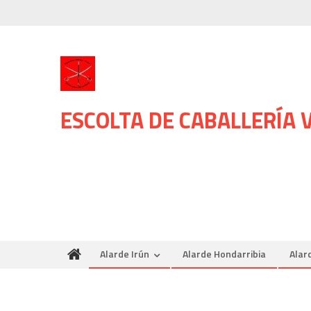
Skip
to
content
ESCOLTA DE CABALLERÍA
Alarde Irún
Alarde Hondarribia
Alar