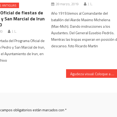
28 marzo, 2019
J. L.
S ANTIGUAS
Oficial de fiestas de
Año 1919.Vemos al Comandante del
y San Marcial de Irun
batallón del Alarde Maximo Michelena
0
(Max-Mich). Dando instrucciones a los
20
J. L.
Ayudantes. Del General Eusebio Pedrós.
Mientras las tropas esperan en posición 
tada del Programa Oficial de
descanso. foto Ricardo Martin
n Pedro y San Marcial de Irun,
 el Ayuntamiento de Irun, en
chivo
Agudeza visual: Coloque a cada operario su herramienta
 campos obligatorios están marcados con
*