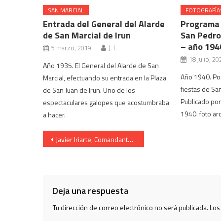
SAN MARCIAL
FOTOGRAFÍA
Entrada del General del Alarde
Programa 
de San Marcial de Irun
San Pedro 
– año 194
5 marzo, 2019
J. L.
18 julio, 20
Año 1935. El General del Alarde de San
Año 1940. Por
Marcial, efectuando su entrada en la Plaza
fiestas de Sa
de San Juan de Irun. Uno de los
Publicado por
espectaculares galopes que acostumbraba
1940. foto ar
a hacer.
Navegación
Javier Iriarte, Comandante del Batallón
de
entradas
Deja una respuesta
Tu dirección de correo electrónico no será publicada.
Los