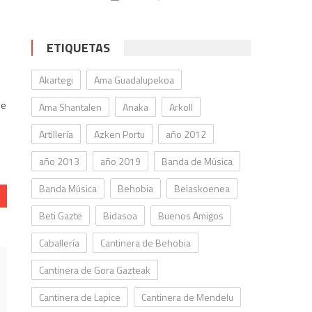
ETIQUETAS
Akartegi
Ama Guadalupekoa
de
Ama Shantalen
Anaka
Arkoll
Artillería
Azken Portu
año 2012
año 2013
año 2019
Banda de Música
Banda Música
Behobia
Belaskoenea
Beti Gazte
Bidasoa
Buenos Amigos
Caballería
Cantinera de Behobia
Cantinera de Gora Gazteak
Cantinera de Lapice
Cantinera de Mendelu