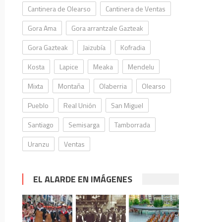
Cantinera de Olearso
Cantinera de Ventas
Gora Ama
Gora arrantzale Gazteak
Gora Gazteak
Jaizubía
Kofradia
Kosta
Lapice
Meaka
Mendelu
Mixta
Montaña
Olaberria
Olearso
Pueblo
Real Unión
San Miguel
Santiago
Semisarga
Tamborrada
Uranzu
Ventas
EL ALARDE EN IMÁGENES