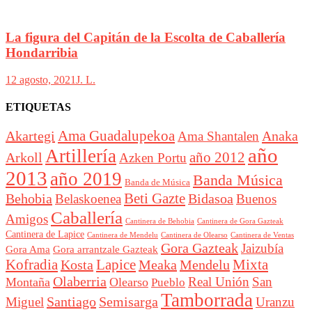
La figura del Capitán de la Escolta de Caballería
Hondarribia
12 agosto, 2021
J. L.
ETIQUETAS
Akartegi
Ama Guadalupekoa
Anaka
Ama Shantalen
año
Artillería
año 2012
Arkoll
Azken Portu
2013
año 2019
Banda Música
Banda de Música
Beti Gazte
Behobia
Bidasoa
Belaskoenea
Buenos
Caballería
Amigos
Cantinera de Behobia
Cantinera de Gora Gazteak
Cantinera de Lapice
Cantinera de Mendelu
Cantinera de Ventas
Cantinera de Olearso
Gora Gazteak
Jaizubía
Gora Ama
Gora arrantzale Gazteak
Lapice
Mixta
Kofradia
Kosta
Meaka
Mendelu
Olaberria
Real Unión
San
Montaña
Olearso
Pueblo
Tamborrada
Santiago
Semisarga
Miguel
Uranzu