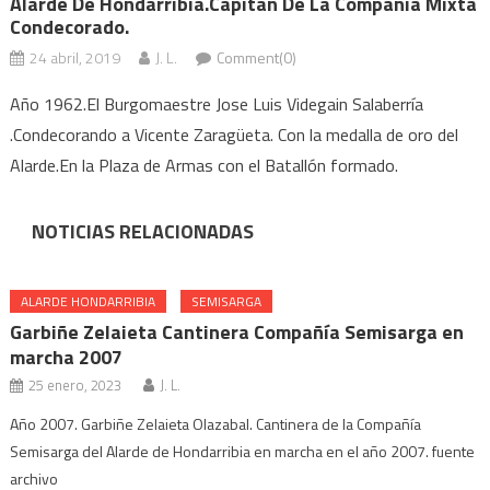
Alarde De Hondarribia.Capitan De La Compañia Mixta
Condecorado.
24 abril, 2019
J. L.
Comment(0)
Año 1962.El Burgomaestre Jose Luis Videgain Salaberría
.Condecorando a Vicente Zaragüeta. Con la medalla de oro del
Alarde.En la Plaza de Armas con el Batallón formado.
NOTICIAS RELACIONADAS
ALARDE HONDARRIBIA
SEMISARGA
Garbiñe Zelaieta Cantinera Compañía Semisarga en
marcha 2007
25 enero, 2023
J. L.
Año 2007. Garbiñe Zelaieta Olazabal. Cantinera de la Compañía
Semisarga del Alarde de Hondarribia en marcha en el año 2007. fuente
archivo