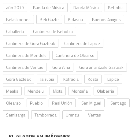
año 2019
Banda de Música
Banda Música
Behobia
Belaskoenea
Beti Gazte
Bidasoa
Buenos Amigos
Caballería
Cantinera de Behobia
Cantinera de Gora Gazteak
Cantinera de Lapice
Cantinera de Mendelu
Cantinera de Olearso
Cantinera de Ventas
Gora Ama
Gora arrantzale Gazteak
Gora Gazteak
Jaizubía
Kofradia
Kosta
Lapice
Meaka
Mendelu
Mixta
Montaña
Olaberria
Olearso
Pueblo
Real Unión
San Miguel
Santiago
Semisarga
Tamborrada
Uranzu
Ventas
EL ALARDE EN IMÁGENES