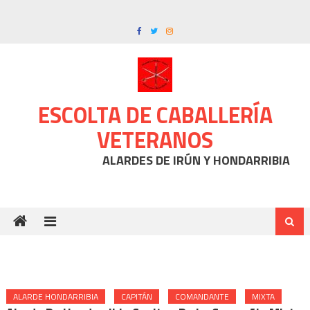
Skip
to
content
ESCOLTA DE CABALLERÍA
VETERANOS
ALARDES DE IRÚN Y HONDARRIBIA
ALARDE HONDARRIBIA
CAPITÁN
COMANDANTE
MIXTA