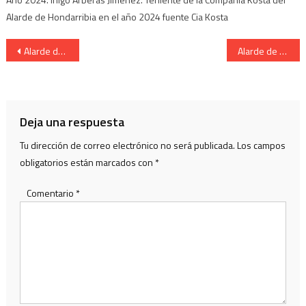
Alarde de Hondarribia en el año 2024 fuente Cia Kosta
Navegación
Alarde de Hondarribia. Cantineras del Alarde.
Alarde de San Marcial de Irun.Personajes populares. Pello Vishente
de
entradas
Deja una respuesta
Tu dirección de correo electrónico no será publicada.
Los campos
obligatorios están marcados con
*
Comentario
*