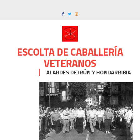
Skip
to
content
ESCOLTA DE CABALLERÍA
VETERANOS
ALARDES DE IRÚN Y HONDARRIBIA