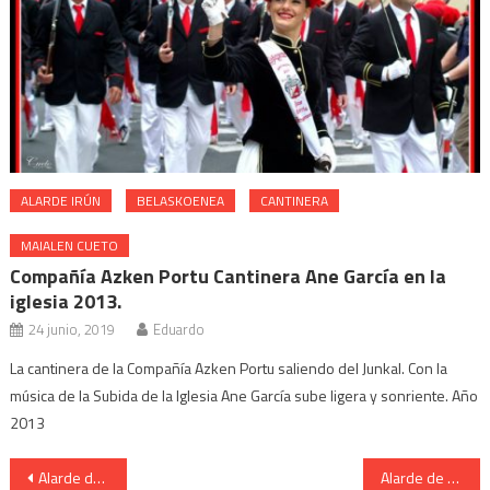
ALARDE IRÚN
BELASKOENEA
CANTINERA
MAIALEN CUETO
Compañía Azken Portu Cantinera Ane García en la
iglesia 2013.
24 junio, 2019
Eduardo
La cantinera de la Compañía Azken Portu saliendo del Junkal. Con la
música de la Subida de la Iglesia Ane García sube ligera y sonriente. Año
2013
Navegación
Alarde de San Marcial de Irun. Estado Mayor
Alarde de San Marcial de Irun.Cantinera de Caballería.