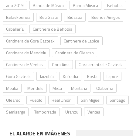
año 2019
Banda de Música
Banda Música
Behobia
Belaskoenea
Beti Gazte
Bidasoa
Buenos Amigos
Caballería
Cantinera de Behobia
Cantinera de Gora Gazteak
Cantinera de Lapice
Cantinera de Mendelu
Cantinera de Olearso
Cantinera de Ventas
Gora Ama
Gora arrantzale Gazteak
Gora Gazteak
Jaizubía
Kofradia
Kosta
Lapice
Meaka
Mendelu
Mixta
Montaña
Olaberria
Olearso
Pueblo
Real Unión
San Miguel
Santiago
Semisarga
Tamborrada
Uranzu
Ventas
EL ALARDE EN IMÁGENES