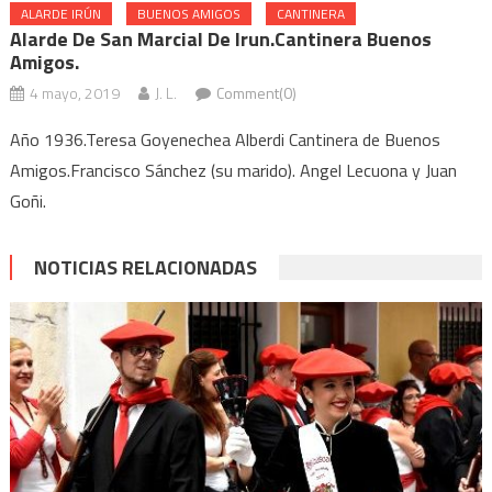
ALARDE IRÚN
BUENOS AMIGOS
CANTINERA
Alarde De San Marcial De Irun.Cantinera Buenos
Amigos.
4 mayo, 2019
J. L.
Comment(0)
Año 1936.Teresa Goyenechea Alberdi Cantinera de Buenos
Amigos.Francisco Sánchez (su marido). Angel Lecuona y Juan
Goñi.
NOTICIAS RELACIONADAS