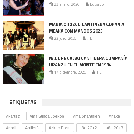
22 enero, 2020
Eduardo
MARÍA OROZCO CANTINERA COPAÑÍA
MEAKA CON MANDOS 2025
22 julio, 2025
J. L.
NAGORE CALVO CANTINERA COMPAÑÍA
URANZU EN EL MONTE EN 1994
17 diciembre, 2025
J. L.
ETIQUETAS
Akartegi
Ama Guadalupekoa
Ama Shantalen
Anaka
Arkoll
Artillería
Azken Portu
año 2012
año 2013