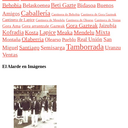
Beti Gazte
Behobia
Bidasoa
Belaskoenea
Buenos
Caballería
Amigos
Cantinera de Behobia
Cantinera de Gora Gazteak
Cantinera de Lapice
Cantinera de Mendelu
Cantinera de Ventas
Cantinera de Olearso
Gora Gazteak
Jaizubía
Gora Ama
Gora arrantzale Gazteak
Lapice
Mixta
Kofradia
Kosta
Meaka
Mendelu
Olaberria
Real Unión
San
Montaña
Olearso
Pueblo
Tamborrada
Santiago
Semisarga
Miguel
Uranzu
Ventas
El Alarde en Imágenes