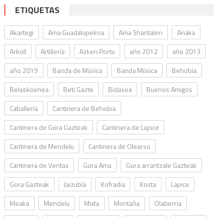
ETIQUETAS
Akartegi
Ama Guadalupekoa
Ama Shantalen
Anaka
Arkoll
Artillería
Azken Portu
año 2012
año 2013
año 2019
Banda de Música
Banda Música
Behobia
Belaskoenea
Beti Gazte
Bidasoa
Buenos Amigos
Caballería
Cantinera de Behobia
Cantinera de Gora Gazteak
Cantinera de Lapice
Cantinera de Mendelu
Cantinera de Olearso
Cantinera de Ventas
Gora Ama
Gora arrantzale Gazteak
Gora Gazteak
Jaizubía
Kofradia
Kosta
Lapice
Meaka
Mendelu
Mixta
Montaña
Olaberria