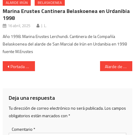
ALARDE IRÚN
BELASKOENEA
Marina Erustes Cantinera Belaskoenea en Urdanibia
1998
16 abril, 2025
J. L.
Año 1998. Marina Erustes Lerchundi. Cantinera de la Compañía
Belaskoenea del alarde de San Marcial de Irún en Urdanibia en 1998
fuente M.Erustes
Navegación
Portada del programa del Alarde 2019.Alarde de San Marcial de Irun.
Alarde de San Marcial De Irun. Cantinera de Caballeria.
de
entradas
Deja una respuesta
Tu dirección de correo electrónico no será publicada.
Los campos
obligatorios están marcados con
*
Comentario
*