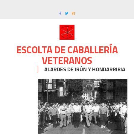
Skip
to
content
ESCOLTA DE CABALLERÍA
VETERANOS
ALARDES DE IRÚN Y HONDARRIBIA