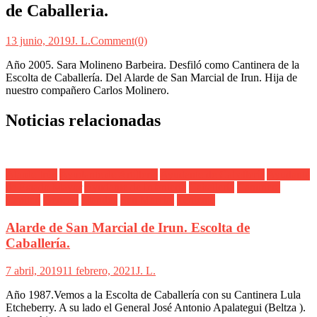
de Caballeria.
13 junio, 2019
J. L.
Comment(0)
Año 2005. Sara Molineno Barbeira. Desfiló como Cantinera de la
Escolta de Caballería. Del Alarde de San Marcial de Irun. Hija de
nuestro compañero Carlos Molinero.
Noticias relacionadas
Alarde Irún
Ayudante de Artillería
Ayudante de Caballería
Ayudante
de Estado Mayor
Ayudante de Infantería
Caballería
Cantinera
Capitán
General
Mandos
San Marcial
Teniente
Alarde de San Marcial de Irun. Escolta de
Caballería.
7 abril, 2019
11 febrero, 2021
J. L.
Año 1987.Vemos a la Escolta de Caballería con su Cantinera Lula
Etcheberry. A su lado el General José Antonio Apalategui (Beltza ).