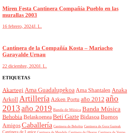
Miren Festa Cantinera Compañía Pueblo en las
murallas 2003
16 febrero, 2024
J. L.
Cantinera de la Compañía Kosta – Mariacho
Garayalde Urnau
22 diciembre, 2020
J. L.
ETIQUETAS
Akartegi
Ama Guadalupekoa
Anaka
Ama Shantalen
año
Artillería
año 2012
Arkoll
Azken Portu
2013
año 2019
Banda Música
Banda de Música
Beti Gazte
Behobia
Bidasoa
Belaskoenea
Buenos
Caballería
Amigos
Cantinera de Behobia
Cantinera de Gora Gazteak
Cantinera de Lapice
Cantinera de Mendelu
Cantinera de Ventas
Cantinera de Olearso