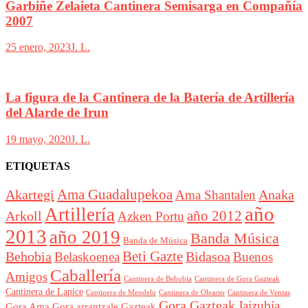
Garbiñe Zelaieta Cantinera Semisarga en Compañía
2007
25 enero, 2023
J. L.
La figura de la Cantinera de la Batería de Artillería
del Alarde de Irun
19 mayo, 2020
J. L.
ETIQUETAS
Akartegi
Ama Guadalupekoa
Anaka
Ama Shantalen
año
Artillería
año 2012
Arkoll
Azken Portu
2013
año 2019
Banda Música
Banda de Música
Beti Gazte
Behobia
Bidasoa
Belaskoenea
Buenos
Caballería
Amigos
Cantinera de Behobia
Cantinera de Gora Gazteak
Cantinera de Lapice
Cantinera de Mendelu
Cantinera de Ventas
Cantinera de Olearso
Gora Gazteak
Jaizubía
Gora Ama
Gora arrantzale Gazteak