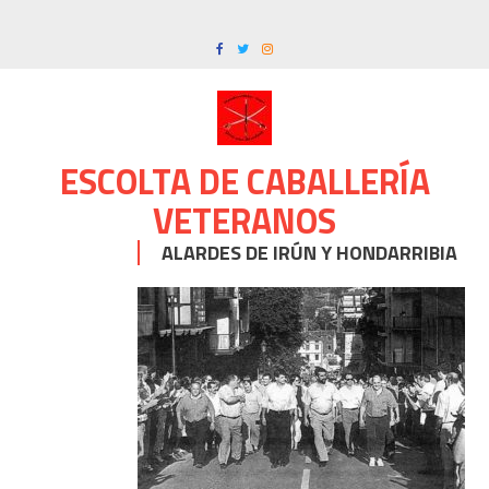
Skip
to
content
ESCOLTA DE CABALLERÍA
VETERANOS
ALARDES DE IRÚN Y HONDARRIBIA