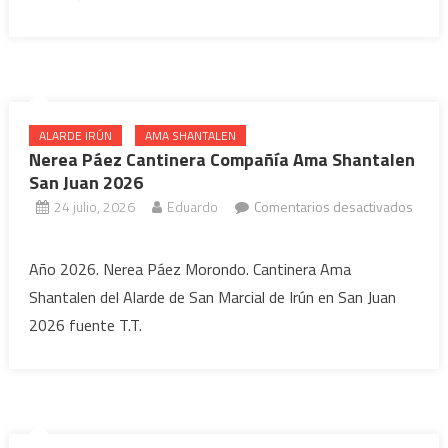
Ama
Shantalen
en
San
Juan
ALARDE IRÚN
AMA SHANTALEN
2026
Nerea Páez Cantinera Compañía Ama Shantalen
San Juan 2026
24 julio, 2026
Eduardo
Comentarios desactivados
en
Nerea
Año 2026. Nerea Páez Morondo. Cantinera Ama
Páez
Shantalen del Alarde de San Marcial de Irún en San Juan
Cantinera
2026 fuente T.T.
Compañía
Ama
Shantalen
San
Juan