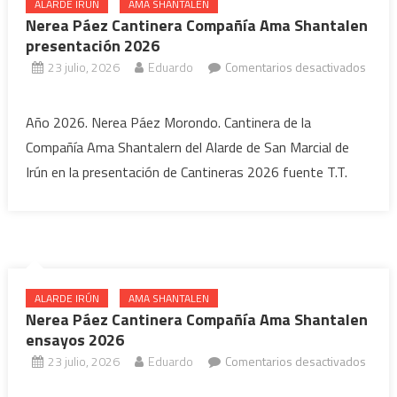
ALARDE IRÚN
AMA SHANTALEN
Nerea Páez Cantinera Compañía Ama Shantalen
presentación 2026
23 julio, 2026
Eduardo
Comentarios desactivados
en
Nerea
Año 2026. Nerea Páez Morondo. Cantinera de la
Páez
Compañía Ama Shantalern del Alarde de San Marcial de
Cantinera
Irún en la presentación de Cantineras 2026 fuente T.T.
Compañía
Ama
Shantalen
presentación
2026
ALARDE IRÚN
AMA SHANTALEN
Nerea Páez Cantinera Compañía Ama Shantalen
ensayos 2026
23 julio, 2026
Eduardo
Comentarios desactivados
en