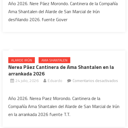
Año 2026. Nere Páez Morondo. Cantinera de la Compañía
Páez
Ama Shantalen del Alarde de San Marcial de Irún
Cantinera
desfilando 2026. fuente Gover
Compañía
Ama
Shantalen
desfilando
2026
ALARDE IRÚN
AMA SHANTALEN
Nerea Páez Cantinera de Ama Shantalen en la
arrankada 2026
24 julio, 2026
Eduardo
Comentarios desactivados
en
Nerea
Año 2026. Nerea Paez Morondo. Cantinera de la
Páez
Compañía Ama Shantalen del Alarde de San Marcial de Irún
Cantinera
en la arrankada 2026 fuente T.T.
de
Ama