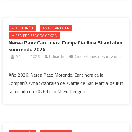
Shantalen
en
la
arrankada
ALARDE IRÚN
AMA SHANTALEN
2026
MIREN ERCIBENGOA OTXOA
Nerea Paez Cantinera Compañía Ama Shantalen
sonriendo 2026
23 julio, 2026
Eduardo
Comentarios desactivados
en
Nerea
Año 2026. Nerea Paez Morondo. Cantinera de la
Paez
Compañía Ama Shantalen del Alarde de San Marcial de Irún
Cantinera
sonriendo en 2026 foto M. Ercibengoa
Compañía
Ama
Shantalen
sonriendo
2026