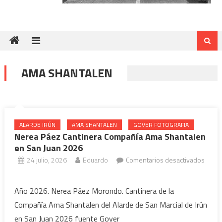
AMA SHANTALEN
ALARDE IRÚN
AMA SHANTALEN
GOVER FOTOGRAFIA
Nerea Páez Cantinera Compañía Ama Shantalen
en San Juan 2026
24 julio, 2026
Eduardo
Comentarios desactivados
en
Nerea
Año 2026. Nerea Páez Morondo. Cantinera de la
Páez
Compañía Ama Shantalen del Alarde de San Marcial de Irún
Cantinera
en San Juan 2026 fuente Gover
Compañía