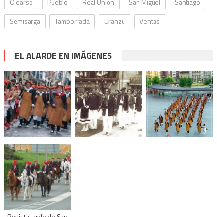
Olearso
Pueblo
Real Unión
San Miguel
Santiago
Semisarga
Tamborrada
Uranzu
Ventas
EL ALARDE EN IMÁGENES
Revista tarde de San