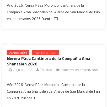
Nerea
Año 2026. Nerea Páez Morondo. Cantinera de la
Páez
Compañía Ama Shantalen del Alarde de San Marcial de Irún
Cantinera
en los ensayos 2026 fuente T.T.
Compañía
Ama
Shantalen
ensayos
2026
ALARDE IRÚN
AMA SHANTALEN
Nerera Páez Cantinera de la Compañía Ama
Shantalen 2026
23 julio, 2026
Eduardo
Comentarios desactivados
en
Nerera
Año 2026. Nerea Páez Morondo. Cantinera de la
Páez
Compañía Ama Shantalen del Alarde de San Marcial de Irún
Cantinera
en 2026 fuente T.T.
de
la