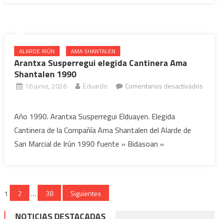
Compañía
Ama
Shantalen
2026
ALARDE IRÚN
AMA SHANTALEN
Arantxa Susperregui elegida Cantinera Ama
Shantalen 1990
16 junio, 2026
Eduardo
Comentarios desactivados
en
Arantxa
Año 1990. Arantxa Susperregui Elduayen. Elegida
Susperregui
Cantinera de la Compañía Ama Shantalen del Alarde de
elegida
San Marcial de Irún 1990 fuente » Bidasoan «
Cantinera
Ama
Shantalen
1990
Paginación
1
2
…
38
Siguientes
de
NOTICIAS DESTACADAS