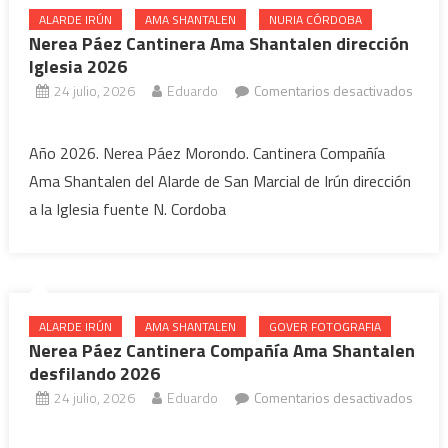
2026
ALARDE IRÚN
AMA SHANTALEN
NURIA CÓRDOBA
Nerea Páez Cantinera Ama Shantalen dirección
Iglesia 2026
24 julio, 2026
Eduardo
Comentarios desactivados
en
Nerea
Año 2026. Nerea Páez Morondo. Cantinera Compañía
Páez
Ama Shantalen del Alarde de San Marcial de Irún dirección
Cantinera
a la Iglesia fuente N. Cordoba
Ama
Shantalen
dirección
Iglesia
2026
ALARDE IRÚN
AMA SHANTALEN
GOVER FOTOGRAFIA
Nerea Páez Cantinera Compañía Ama Shantalen
desfilando 2026
24 julio, 2026
Eduardo
Comentarios desactivados
en
Nerea