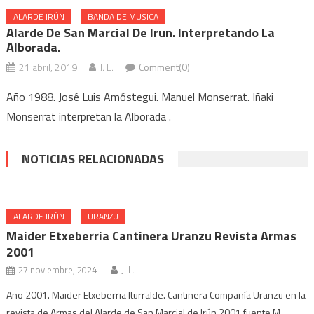
ALARDE IRÚN
BANDA DE MUSICA
Alarde De San Marcial De Irun. Interpretando La
Alborada.
21 abril, 2019
J. L.
Comment(0)
Año 1988. José Luis Amóstegui. Manuel Monserrat. Iñaki
Monserrat interpretan la Alborada .
NOTICIAS RELACIONADAS
ALARDE IRÚN
URANZU
Maider Etxeberria Cantinera Uranzu Revista Armas
2001
27 noviembre, 2024
J. L.
Año 2001. Maider Etxeberria Iturralde. Cantinera Compañía Uranzu en la
revista de Armas del Alarde de San Marcial de Irún 2001 fuente M.