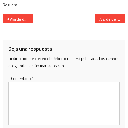
Reguera
Navegación
Alarde de San Marcial de Irun.Celebracion en familia
Alarde de San Marcial de Irun. Personajes populares. Murguia
de
entradas
Deja una respuesta
Tu dirección de correo electrónico no será publicada.
Los campos
obligatorios están marcados con
*
Comentario
*