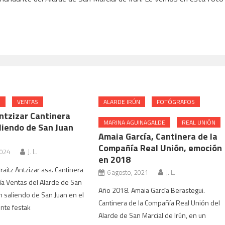
N
VENTAS
ALARDE IRÚN
FOTÓGRAFOS
ntzizar Cantinera
MARINA AGUINAGALDE
REAL UNIÓN
liendo de San Juan
Amaia García, Cantinera de la
Compañía Real Unión, emoción
2024
J. L.
en 2018
raitz Antzizar asa. Cantinera
6 agosto, 2021
J. L.
a Ventas del Alarde de San
Año 2018. Amaia García Berastegui.
ún saliendo de San Juan en el
Cantinera de la Compañía Real Unión del
nte festak
Alarde de San Marcial de Irún, en un