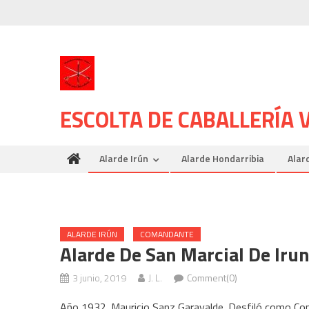
Skip
to
content
ESCOLTA DE CABALLERÍA
Alarde Irún
Alarde Hondarribia
Alar
ALARDE IRÚN
COMANDANTE
Alarde De San Marcial De Iru
3 junio, 2019
J. L.
Comment(0)
Año 1932. Mauricio Sanz Garayalde. Desfiló como Com