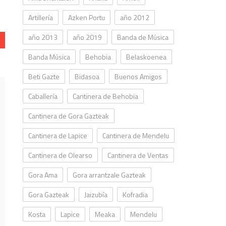
Artillería
Azken Portu
año 2012
año 2013
año 2019
Banda de Música
Banda Música
Behobia
Belaskoenea
Beti Gazte
Bidasoa
Buenos Amigos
Caballería
Cantinera de Behobia
Cantinera de Gora Gazteak
Cantinera de Lapice
Cantinera de Mendelu
Cantinera de Olearso
Cantinera de Ventas
Gora Ama
Gora arrantzale Gazteak
Gora Gazteak
Jaizubía
Kofradia
Kosta
Lapice
Meaka
Mendelu