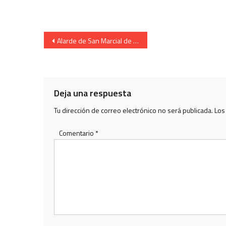
Navegación
Alarde de San Marcial de Irun. Cantinera de Caballeria.
de
entradas
Deja una respuesta
Tu dirección de correo electrónico no será publicada.
Los
Comentario
*