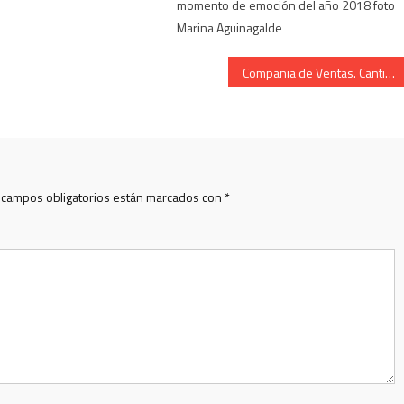
momento de emoción del año 2018 foto
Marina Aguinagalde
Compañia de Ventas. Cantinera 2019.Alarde de San Marcial de Irun.
 campos obligatorios están marcados con
*