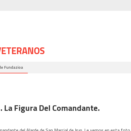
 VETERANOS
de Fundazioa
n. La Figura Del Comandante.
andante del Alarde de San Marcial de Irun. Le vemos en esta fot