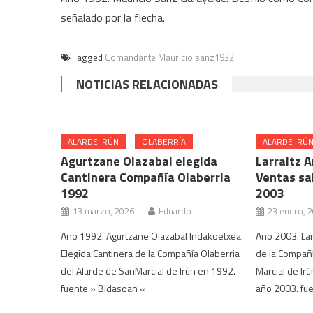
señalado por la flecha.
Tagged
Comandante Mauricio sanz1932
NOTICIAS RELACIONADAS
ALARDE IRÚN
OLABERRÍA
ALARDE IRÚ
Agurtzane Olazabal elegida
Larraitz A
Cantinera Compañía Olaberria
Ventas sa
1992
2003
13 marzo, 2026
Eduardo
23 enero, 
Año 1992. Agurtzane Olazabal Indakoetxea.
Año 2003. Lar
Elegida Cantinera de la Compañía Olaberria
de la Compañí
del Alarde de SanMarcial de Irún en 1992.
Marcial de Ir
fuente » Bidasoan «
año 2003. fue