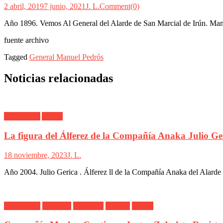
2 abril, 2019
7 junio, 2021
J. L.
Comment(0)
Año 1896. Vemos Al General del Alarde de San Marcial de Irún. Manue
fuente archivo
Tagged
General Manuel Pedrós
Noticias relacionadas
Alarde Irún
Anaka
La figura del Álferez de la Compañía Anaka Julio Ge
18 noviembre, 2023
J. L.
Año 2004. Julio Gerica . Álferez ll de la Compañía Anaka del Alarde 
Alarde Irún
Banderín
Cantinera
Capitán
Meaka