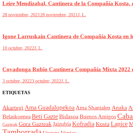
Leire Mendizabal, Cantinera de la Compañía Kosta, c
28 noviembre, 2021
28 noviembre, 2021
J. L.
Igone Larruskain Cantinera de Compañía Kosta en lo
10 octubre, 2022
J. L.
Covadonga Rubio Cantinera Compañía Mixta 2022 
3 octubre, 2022
3 octubre, 2022
J. L.
ETIQUETAS
Akartegi
Ama Guadalupekoa
Anaka
A
Ama Shantalen
Cabal
Beti Gazte
Bidasoa
Belaskoenea
Buenos Amigos
Lapice
Gora Gazteak
Kofradia
Kosta
M
Jaizubía
Gazteak
Tamborrada
Ventas
Uranzu