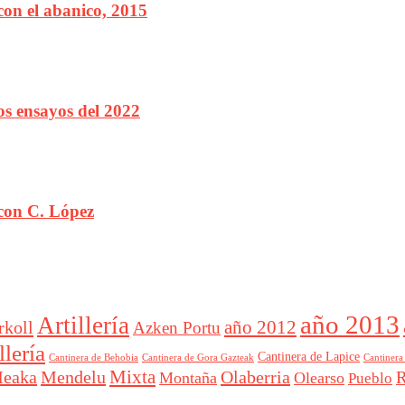
on el abanico, 2015
s ensayos del 2022
con C. López
año 2013
Artillería
año 2012
rkoll
Azken Portu
lería
Cantinera de Lapice
Cantinera
Cantinera de Behobia
Cantinera de Gora Gazteak
Mixta
eaka
Mendelu
Olaberria
R
Montaña
Olearso
Pueblo