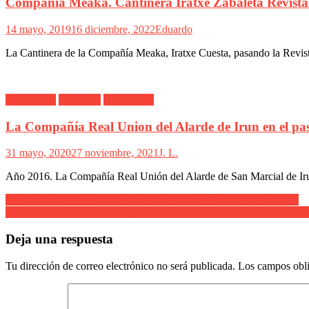
Compañía Meaka. Cantinera Iratxe Zabaleta Revista
14 mayo, 2019
16 diciembre, 2022
Eduardo
La Cantinera de la Compañía Meaka, Iratxe Cuesta, pasando la Revis
Alarde Irún
Cantinera
Real Unión
La Compañía Real Union del Alarde de Irun en el pa
31 mayo, 2020
27 noviembre, 2021
J. L.
Año 2016. La Compañía Real Unión del Alarde de San Marcial de Irun. 
Navegación
Alarde de San Marcial. Cantinera de Artillería. Ana Mª Labourdette
Alarde de San Marcial .La figura del General. Tadeo Camino Urbiqui
de
entradas
Deja una respuesta
Tu dirección de correo electrónico no será publicada.
Los campos obli