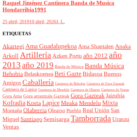
Raquel Jiménez Cantinera Banda de Musica
Hondarribia1991
25 abril, 2019
10 abril, 2026
J. L.
ETIQUETAS
Akartegi
Ama Guadalupekoa
Anaka
Ama Shantalen
año
Artillería
año 2012
Arkoll
Azken Portu
2013
año 2019
Banda Música
Banda de Música
Beti Gazte
Behobia
Bidasoa
Belaskoenea
Buenos
Caballería
Amigos
Cantinera de Behobia
Cantinera de Gora Gazteak
Cantinera de Lapice
Cantinera de Mendelu
Cantinera de Ventas
Cantinera de Olearso
Gora Gazteak
Jaizubía
Gora Ama
Gora arrantzale Gazteak
Lapice
Mixta
Kofradia
Kosta
Meaka
Mendelu
Olaberria
Real Unión
San
Montaña
Olearso
Pueblo
Tamborrada
Santiago
Semisarga
Miguel
Uranzu
Ventas