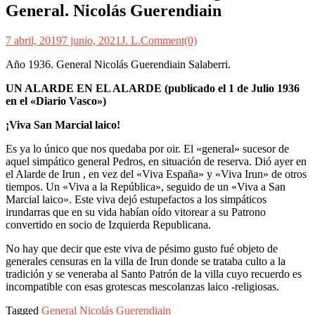
General. Nicolás Guerendiain
7 abril, 2019
7 junio, 2021
J. L.
Comment(0)
Año 1936. General Nicolás Guerendiain Salaberri.
UN ALARDE EN EL ALARDE (publicado el 1 de Julio 1936
en el «Diario Vasco»)
¡Viva San Marcial laico!
Es ya lo único que nos quedaba por oir. El «general» sucesor de
aquel simpático general Pedros, en situación de reserva. Dió ayer en
el Alarde de Irun , en vez del «Viva España» y «Viva Irun» de otros
tiempos. Un «Viva a la República», seguido de un «Viva a San
Marcial laico». Este viva dejó estupefactos a los simpáticos
irundarras que en su vida habían oído vitorear a su Patrono
convertido en socio de Izquierda Republicana.
No hay que decir que este viva de pésimo gusto fué objeto de
generales censuras en la villa de Irun donde se trataba culto a la
tradición y se veneraba al Santo Patrón de la villa cuyo recuerdo es
incompatible con esas grotescas mescolanzas laico -religiosas.
Tagged
General Nicolás Guerendiain