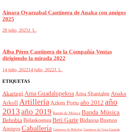
Ainara Oyarzabal Cantinera de Anaka con amigos
2025
28 julio, 2025
J. L.
Alba Pérez Cantinera de la Compañía Ventas
dirigiendo la mirada 2022
14 julio, 2022
14 julio, 2022
J. L.
ETIQUETAS
Akartegi
Ama Guadalupekoa
Anaka
Ama Shantalen
año
Artillería
año 2012
Arkoll
Azken Portu
2013
año 2019
Banda Música
Banda de Música
Beti Gazte
Behobia
Bidasoa
Belaskoenea
Buenos
Caballería
Amigos
Cantinera de Behobia
Cantinera de Gora Gazteak