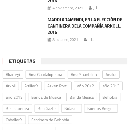
2016
4 noviembre, 2021
J. L.
MADDI ARAMENDI, EN LA ELECCIÓN DE
CANTINERA DELA COMPAÑÍA ARKOLL.
2016
8 octubre, 2021
J. L.
ETIQUETAS
Akartegi
Ama Guadalupekoa
Ama Shantalen
Anaka
Arkoll
Artillería
Azken Portu
año 2012
año 2013
año 2019
Banda de Música
Banda Música
Behobia
Belaskoenea
Beti Gazte
Bidasoa
Buenos Amigos
Caballería
Cantinera de Behobia