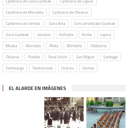
Cantinera de Gora Gazteak
Cantinera de Lapice
Cantinera de Mendelu
Cantinera de Olearso
Cantinera de Ventas
Gora Ama
Gora arrantzale Gazteak
Gora Gazteak
Jaizubía
Kofradia
Kosta
Lapice
Meaka
Mendelu
Mixta
Montaña
Olaberria
Olearso
Pueblo
Real Unión
San Miguel
Santiago
Semisarga
Tamborrada
Uranzu
Ventas
EL ALARDE EN IMÁGENES