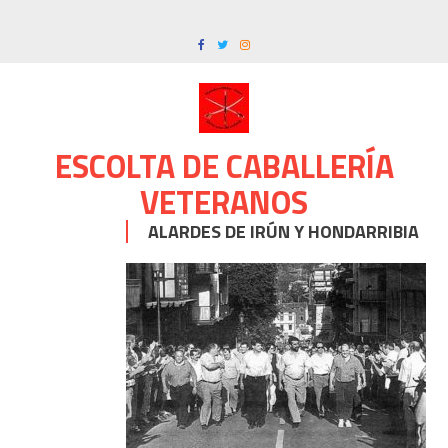
Skip
to
content
ESCOLTA DE CABALLERÍA
VETERANOS
ALARDES DE IRÚN Y HONDARRIBIA