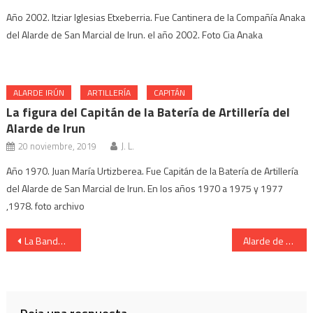
Año 2002. Itziar Iglesias Etxeberria. Fue Cantinera de la Compañía Anaka
del Alarde de San Marcial de Irun. el año 2002. Foto Cia Anaka
ALARDE IRÚN
ARTILLERÍA
CAPITÁN
La figura del Capitán de la Batería de Artillería del
Alarde de Irun
20 noviembre, 2019
J. L.
Año 1970. Juan María Urtizberea. Fue Capitán de la Batería de Artillería
del Alarde de San Marcial de Irun. En los años 1970 a 1975 y 1977
,1978. foto archivo
Navegación
La Banda entrando en la Iglesia. Cantinera Ainara Iglesias. Año 2004
Alarde de San Marcial de Irun. La romería en el monte.
de
entradas