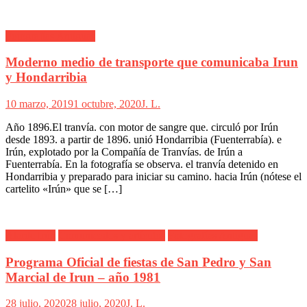
Fotografías Antiguas
Moderno medio de transporte que comunicaba Irun
y Hondarribia
10 marzo, 2019
1 octubre, 2020
J. L.
Año 1896.El tranvía. con motor de sangre que. circuló por Irún
desde 1893. a partir de 1896. unió Hondarribia (Fuenterrabía). e
Irún, explotado por la Compañía de Tranvías. de Irún a
Fuenterrabía. En la fotografía se observa. el tranvía detenido en
Hondarribia y preparado para iniciar su camino. hacia Irún (nótese el
cartelito «Irún» que se […]
Alarde Irún
Comunicados y artículos
Fotografías Antiguas
Programa Oficial de fiestas de San Pedro y San
Marcial de Irun – año 1981
28 julio, 2020
28 julio, 2020
J. L.