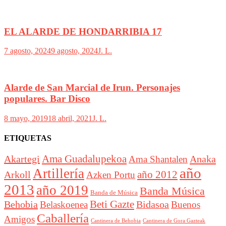
EL ALARDE DE HONDARRIBIA 17
7 agosto, 2024
9 agosto, 2024
J. L.
Alarde de San Marcial de Irun. Personajes
populares. Bar Disco
8 mayo, 2019
18 abril, 2021
J. L.
ETIQUETAS
Akartegi
Ama Guadalupekoa
Anaka
Ama Shantalen
año
Artillería
año 2012
Arkoll
Azken Portu
2013
año 2019
Banda Música
Banda de Música
Beti Gazte
Behobia
Bidasoa
Belaskoenea
Buenos
Caballería
Amigos
Cantinera de Behobia
Cantinera de Gora Gazteak