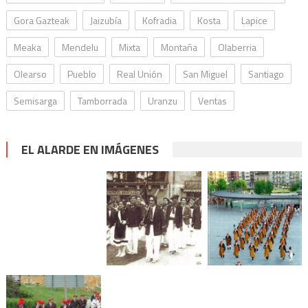
Gora Gazteak
Jaizubía
Kofradia
Kosta
Lapice
Meaka
Mendelu
Mixta
Montaña
Olaberria
Olearso
Pueblo
Real Unión
San Miguel
Santiago
Semisarga
Tamborrada
Uranzu
Ventas
EL ALARDE EN IMÁGENES