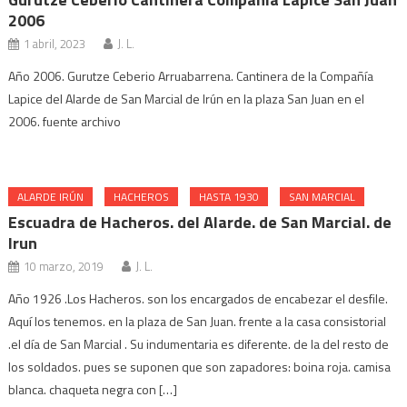
2006
1 abril, 2023
J. L.
Año 2006. Gurutze Ceberio Arruabarrena. Cantinera de la Compañía
Lapice del Alarde de San Marcial de Irún en la plaza San Juan en el
2006. fuente archivo
ALARDE IRÚN
HACHEROS
HASTA 1930
SAN MARCIAL
Escuadra de Hacheros. del Alarde. de San Marcial. de
Irun
10 marzo, 2019
J. L.
Año 1926 .Los Hacheros. son los encargados de encabezar el desfile.
Aquí los tenemos. en la plaza de San Juan. frente a la casa consistorial
.el día de San Marcial . Su indumentaria es diferente. de la del resto de
los soldados. pues se suponen que son zapadores: boina roja. camisa
blanca. chaqueta negra con […]