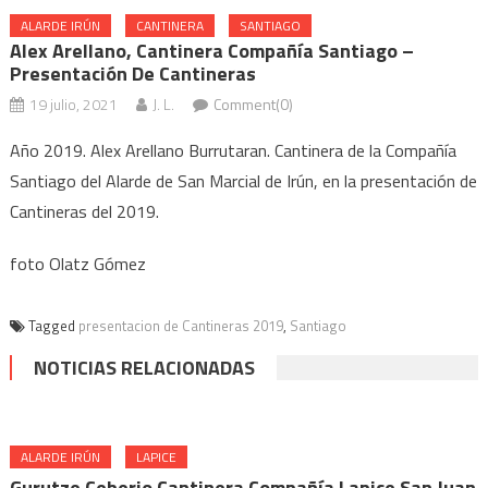
ALARDE IRÚN
CANTINERA
SANTIAGO
Alex Arellano, Cantinera Compañía Santiago –
Presentación De Cantineras
19 julio, 2021
J. L.
Comment(0)
Año 2019. Alex Arellano Burrutaran. Cantinera de la Compañía
Santiago del Alarde de San Marcial de Irún, en la presentación de
Cantineras del 2019.
foto Olatz Gómez
Tagged
presentacion de Cantineras 2019
,
Santiago
NOTICIAS RELACIONADAS
ALARDE IRÚN
LAPICE
Gurutze Ceberio Cantinera Compañía Lapice San Juan