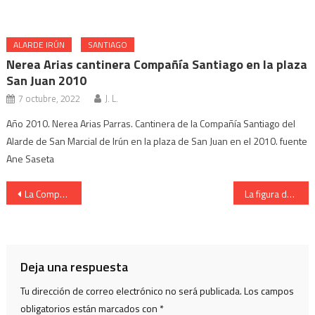
ALARDE IRÚN
SANTIAGO
Nerea Arias cantinera Compañía Santiago en la plaza
San Juan 2010
7 octubre, 2022
J. L.
Año 2010. Nerea Arias Parras. Cantinera de la Compañía Santiago del
Alarde de San Marcial de Irún en la plaza de San Juan en el 2010. fuente
Ane Saseta
Navegación
La Compañía Santiago del Alarde de Irún – en la Revista de Armas
La figura del Teniente de la Batería de Artillería – Fernando Amunarriz
de
entradas
Deja una respuesta
Tu dirección de correo electrónico no será publicada.
Los campos
obligatorios están marcados con
*