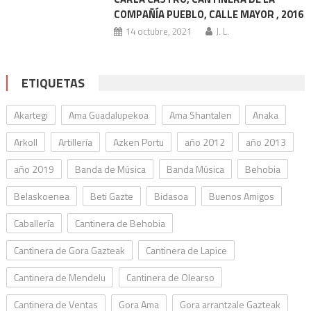
COMPAÑÍA PUEBLO, CALLE MAYOR , 2016
14 octubre, 2021
J. L.
ETIQUETAS
Akartegi
Ama Guadalupekoa
Ama Shantalen
Anaka
Arkoll
Artillería
Azken Portu
año 2012
año 2013
año 2019
Banda de Música
Banda Música
Behobia
Belaskoenea
Beti Gazte
Bidasoa
Buenos Amigos
Caballería
Cantinera de Behobia
Cantinera de Gora Gazteak
Cantinera de Lapice
Cantinera de Mendelu
Cantinera de Olearso
Cantinera de Ventas
Gora Ama
Gora arrantzale Gazteak