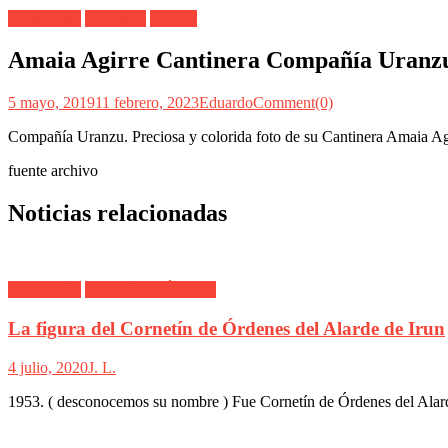
Alarde Irún
Cantinera
Uranzu
Amaia Agirre Cantinera Compañía Uranzu
5 mayo, 2019
11 febrero, 2023
Eduardo
Comment(0)
Compañía Uranzu. Preciosa y colorida foto de su Cantinera Amaia Ag
fuente archivo
Noticias relacionadas
Alarde Irún
Cornetín de Órdenes
La figura del Cornetín de Órdenes del Alarde de Irun
4 julio, 2020
J. L.
1953. ( desconocemos su nombre ) Fue Cornetín de Órdenes del Alar