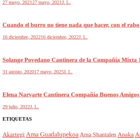
27 mayo, 2021
27 mayo, 2021
J. L.
Cuando el burro no tiene nada que hacer, con el rab
16 diciembre, 2022
16 diciembre, 2022
J. L.
Solange Povedano Cantinera de la Compañía Mixta 
31 agosto, 2020
17 mayo, 2025
J. L.
Elena Narvarte Cantinera Compañía Buenos Amigos
29 julio, 2022
J. L.
ETIQUETAS
Akartegi
Ama Guadalupekoa
Anaka
A
Ama Shantalen