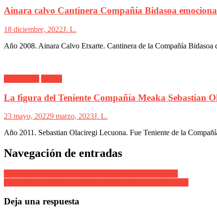
Ainara calvo Cantinera Compañía Bidasoa emocion
18 diciembre, 2022
J. L.
Año 2008. Ainara Calvo Etxarte. Cantinera de la Compañía Bidasoa d
Alarde Irún
Meaka
La figura del Teniente Compañía Meaka Sebastian O
23 mayo, 2022
9 marzo, 2023
J. L.
Año 2011. Sebastian Olaciregi Lecuona. Fue Teniente de la Compañía
Navegación de entradas
Amaia Agirre Cantinera Compañía Uranzu ofrenda 2007
Escolta de Caballería Cantinera Cristina Bravo Revista 2007
Deja una respuesta