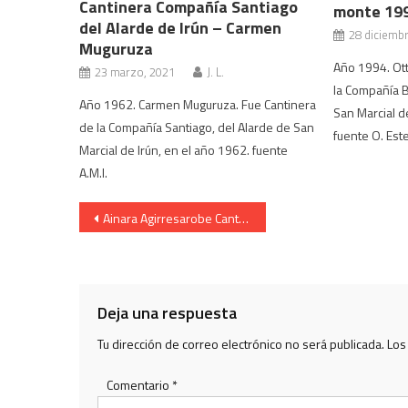
Cantinera Compañía Santiago
monte 19
del Alarde de Irún – Carmen
28 diciemb
Muguruza
Año 1994. Ott
23 marzo, 2021
J. L.
la Compañía 
Año 1962. Carmen Muguruza. Fue Cantinera
San Marcial d
de la Compañía Santiago, del Alarde de San
fuente O. Est
Marcial de Irún, en el año 1962. fuente
A.M.I.
Navegación
Ainara Agirresarobe Cantinera Compañía Ama Shantalen 2007
de
entradas
Deja una respuesta
Tu dirección de correo electrónico no será publicada.
Los
Comentario
*