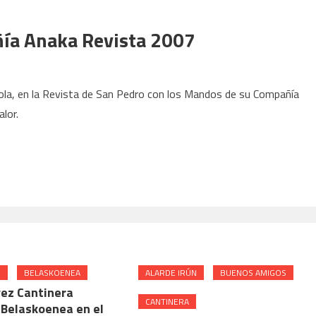
ía Anaka Revista 2007
la, en la Revista de San Pedro con los Mandos de su Compañía
lor.
N
BELASKOENEA
ALARDE IRÚN
BUENOS AMIGOS
vez Cantinera
CANTINERA
Belaskoenea en el