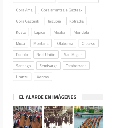
Gora Ama
Gora arrantzale Gazteak
Gora Gazteak
Jaizubía
Kofradia
Kosta
Lapice
Meaka
Mendelu
Mixta
Montaña
Olaberria
Olearso
Pueblo
Real Unión
San Miguel
Santiago
Semisarga
Tamborrada
Uranzu
Ventas
EL ALARDE EN IMÁGENES