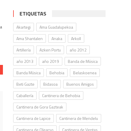
ETIQUETAS
la
Akartegi
Ama Guadalupekoa
Ama Shantalen
Anaka
Arkoll
Artillería
Azken Portu
año 2012
año 2013
año 2019
Banda de Música
Banda Música
Behobia
Belaskoenea
Beti Gazte
Bidasoa
Buenos Amigos
Caballería
Cantinera de Behobia
Cantinera de Gora Gazteak
Cantinera de Lapice
Cantinera de Mendelu
Cantinera de Olearso
Cantinera de Ventas