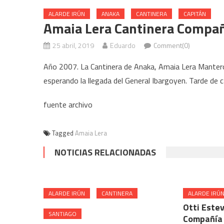
ALARDE IRÚN
ANAKA
CANTINERA
CAPITÁN
Amaia Lera Cantinera Compañ
25 abril, 2019
Eduardo
Comment(0)
Año 2007. La Cantinera de Anaka, Amaia Lera Mantero
esperando la llegada del General Ibargoyen. Tarde de ca
fuente archivo
Tagged
Amaia Lera
NOTICIAS RELACIONADAS
ALARDE IRÚN
CANTINERA
ALARDE IRÚ
Otti Este
SANTIAGO
Compañía 