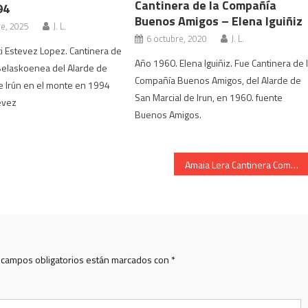
Cantinera de la Compañía
94
Buenos Amigos – Elena Iguiñiz
re, 2025
J. L.
6 octubre, 2020
J. L.
i Estevez Lopez. Cantinera de
Año 1960. Elena Iguiñiz. Fue Cantinera de 
Belaskoenea del Alarde de
Compañía Buenos Amigos, del Alarde de
e Irún en el monte en 1994
San Marcial de Irun, en 1960. fuente
evez
Buenos Amigos.
Amaia Lera Cantinera Compañía Anaka en el monte 2007
 campos obligatorios están marcados con
*