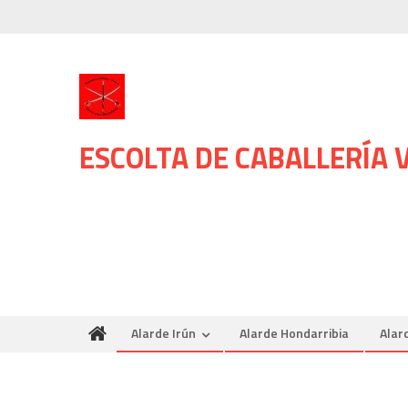
Skip
to
content
ESCOLTA DE CABALLERÍA
Alarde Irún
Alarde Hondarribia
Alar