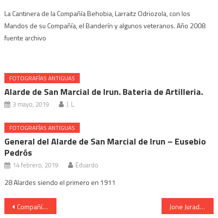
La Cantinera de la Compañía Behobia, Larraitz Odriozola, con los
Mandos de su Compañía, el Banderín y algunos veteranos. Año 2008
fuente archivo
FOTOGRAFÍAS ANTIGUAS
Alarde de San Marcial de Irun. Bateria de Artilleria.
3 mayo, 2019
J. L.
FOTOGRAFÍAS ANTIGUAS
General del Alarde de San Marcial de Irun – Eusebio
Pedrós
14 febrero, 2019
Eduardo
28 Alardes siendo el primero en 1911
Navegación
Compañía Meaka Cantinera Saioa Mujika Plaza San Juan 2006
Jone Jurado Cantinera Escolta de Caballería en San Juan 2001