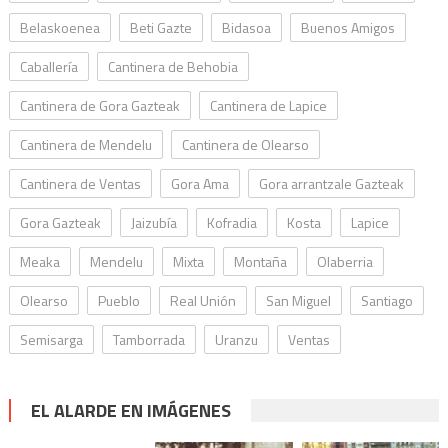
Belaskoenea
Beti Gazte
Bidasoa
Buenos Amigos
Caballería
Cantinera de Behobia
Cantinera de Gora Gazteak
Cantinera de Lapice
Cantinera de Mendelu
Cantinera de Olearso
Cantinera de Ventas
Gora Ama
Gora arrantzale Gazteak
Gora Gazteak
Jaizubía
Kofradia
Kosta
Lapice
Meaka
Mendelu
Mixta
Montaña
Olaberria
Olearso
Pueblo
Real Unión
San Miguel
Santiago
Semisarga
Tamborrada
Uranzu
Ventas
EL ALARDE EN IMÁGENES