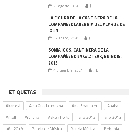
26 agosto, 2020
J. L.
LA FIGURA DE LA CANTINERA DE LA
COMPAÑÍA OLABERRIA DEL ALARDE DE
IRUN
17 enero, 2020
J. L.
SONIA IGOS, CANTINERA DE LA
COMPAÑÍA GORA GAZTEAK, BRINDIS,
2015
4 diciembre, 2021
J. L.
ETIQUETAS
Akartegi
Ama Guadalupekoa
Ama Shantalen
Anaka
Arkoll
Artillería
Azken Portu
año 2012
año 2013
año 2019
Banda de Música
Banda Música
Behobia