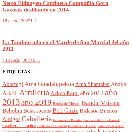
Nerea Elduayen Cantinera Compañía Gora
Gazteak desfilando en 2014
18 enero, 2022
J. L.
La Tamborrada en el Alarde de San Marcial del año
2011
23 agosto, 2022
J. L.
ETIQUETAS
Akartegi
Ama Guadalupekoa
Anaka
Ama Shantalen
año
Artillería
año 2012
Arkoll
Azken Portu
2013
año 2019
Banda Música
Banda de Música
Beti Gazte
Behobia
Bidasoa
Belaskoenea
Buenos
Caballería
Amigos
Cantinera de Behobia
Cantinera de Gora Gazteak
Cantinera de Lapice
Cantinera de Mendelu
Cantinera de Ventas
Cantinera de Olearso
Gora Gazteak
Jaizubía
Gora Ama