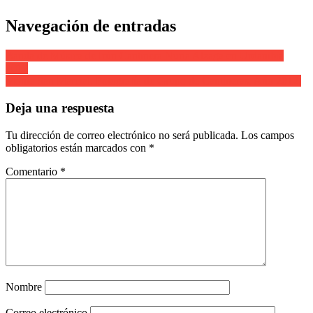
Navegación de entradas
Banda de Música de Irún Cantinera Nuria Alzaga en Urdanibia
2012
Monte San Marcial. Fotografía de Grupo de Cantineras. Año 2012.
Deja una respuesta
Tu dirección de correo electrónico no será publicada.
Los campos
obligatorios están marcados con
*
Comentario
*
Nombre
Correo electrónico