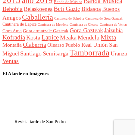
2013
año 2019
Banda Música
Banda de Música
Beti Gazte
Behobia
Bidasoa
Belaskoenea
Buenos
Caballería
Amigos
Cantinera de Behobia
Cantinera de Gora Gazteak
Cantinera de Lapice
Cantinera de Mendelu
Cantinera de Ventas
Cantinera de Olearso
Gora Gazteak
Jaizubía
Gora Ama
Gora arrantzale Gazteak
Lapice
Mixta
Kofradia
Kosta
Meaka
Mendelu
Olaberria
Real Unión
San
Montaña
Olearso
Pueblo
Tamborrada
Santiago
Semisarga
Miguel
Uranzu
Ventas
El Alarde en Imágenes
Revista tarde de San Pedro