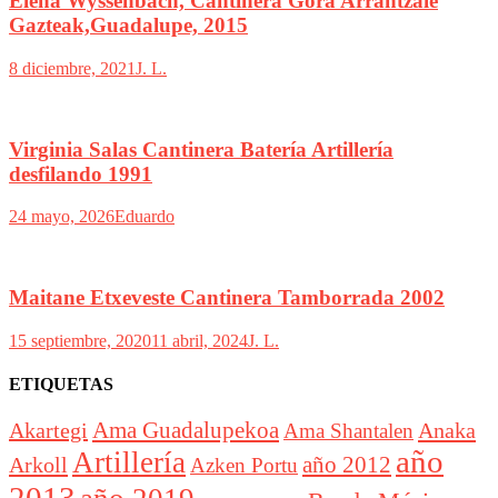
Elena Wyssenbach, Cantinera Gora Arrantzale
Gazteak,Guadalupe, 2015
8 diciembre, 2021
J. L.
Virginia Salas Cantinera Batería Artillería
desfilando 1991
24 mayo, 2026
Eduardo
Maitane Etxeveste Cantinera Tamborrada 2002
15 septiembre, 2020
11 abril, 2024
J. L.
ETIQUETAS
Akartegi
Ama Guadalupekoa
Anaka
Ama Shantalen
año
Artillería
año 2012
Arkoll
Azken Portu