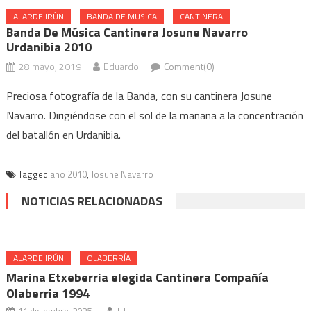
ALARDE IRÚN
BANDA DE MUSICA
CANTINERA
Banda De Música Cantinera Josune Navarro
Urdanibia 2010
28 mayo, 2019
Eduardo
Comment(0)
Preciosa fotografía de la Banda, con su cantinera Josune
Navarro. Dirigiéndose con el sol de la mañana a la concentración
del batallón en Urdanibia.
Tagged
año 2010
,
Josune Navarro
NOTICIAS RELACIONADAS
ALARDE IRÚN
OLABERRÍA
Marina Etxeberria elegida Cantinera Compañía
Olaberria 1994