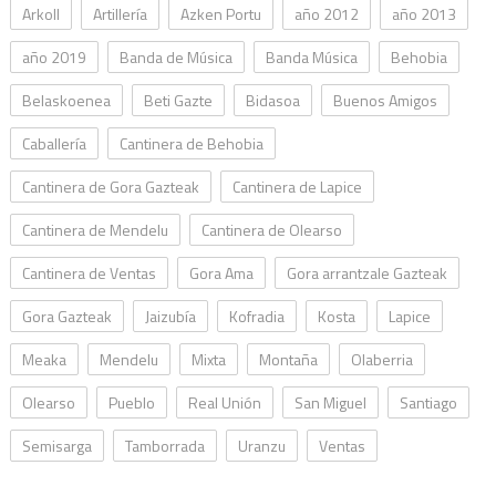
Arkoll
Artillería
Azken Portu
año 2012
año 2013
año 2019
Banda de Música
Banda Música
Behobia
Belaskoenea
Beti Gazte
Bidasoa
Buenos Amigos
Caballería
Cantinera de Behobia
Cantinera de Gora Gazteak
Cantinera de Lapice
Cantinera de Mendelu
Cantinera de Olearso
Cantinera de Ventas
Gora Ama
Gora arrantzale Gazteak
Gora Gazteak
Jaizubía
Kofradia
Kosta
Lapice
Meaka
Mendelu
Mixta
Montaña
Olaberria
Olearso
Pueblo
Real Unión
San Miguel
Santiago
Semisarga
Tamborrada
Uranzu
Ventas