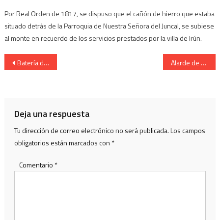
Por Real Orden de 1817, se dispuso que el cañón de hierro que estaba
situado detrás de la Parroquia de Nuestra Señora del Juncal, se subiese
al monte en recuerdo de los servicios prestados por la villa de Irún.
Navegación
Batería de Artillería de Irún Cantinera Naikari Soler bajada Iglesia 2010
Alarde de San Marcial de Irun. Cantinera de Caballeria.
de
entradas
Deja una respuesta
Tu dirección de correo electrónico no será publicada.
Los campos
obligatorios están marcados con
*
Comentario
*