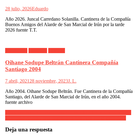
28 julio, 2026
Eduardo
Año 2026. Juncal Carredano Solanilla. Cantinera de la Compañía
Buenos Amigos del Alarde de San Marcial de Irún por la tarde
2026 fuente T.T.
Alarde Irún
Cantinera
Santiago
Oihane Sodupe Beltrán Cantinera Compañía
Santiago 2004
7 abril, 2021
28 noviembre, 2023
J. L.
Año 2004. Oihane Sodupe Beltrán. Fue Cantinera de la Compañía
Santiago, del Alarde de San Marcial de Irún, en el año 2004.
fuente archivo
Navegación
Compañía Azken Portu Cantinera Estibaliz Llanos San Juan 2004
Compañía Azken Portu entrando en San Juan por la tarde 2004
de
entradas
Deja una respuesta