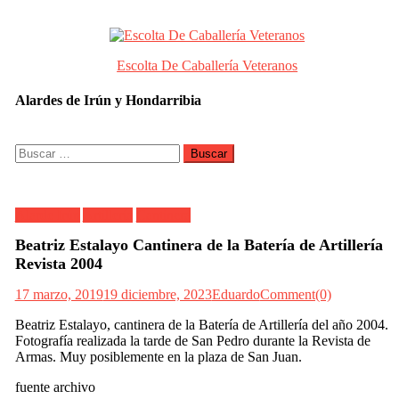
Skip
to
content
Escolta De Caballería Veteranos
Alardes de Irún y Hondarribia
Buscar:
Alarde Irún
Artillería
Cantinera
Beatriz Estalayo Cantinera de la Batería de Artillería
Revista 2004
17 marzo, 2019
19 diciembre, 2023
Eduardo
Comment(0)
Beatriz Estalayo, cantinera de la Batería de Artillería del año 2004.
Fotografía realizada la tarde de San Pedro durante la Revista de
Armas. Muy posiblemente en la plaza de San Juan.
fuente archivo