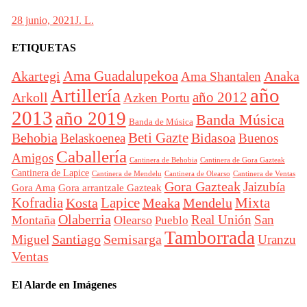
28 junio, 2021
J. L.
ETIQUETAS
Akartegi
Ama Guadalupekoa
Anaka
Ama Shantalen
año
Artillería
año 2012
Arkoll
Azken Portu
2013
año 2019
Banda Música
Banda de Música
Beti Gazte
Behobia
Bidasoa
Belaskoenea
Buenos
Caballería
Amigos
Cantinera de Behobia
Cantinera de Gora Gazteak
Cantinera de Lapice
Cantinera de Mendelu
Cantinera de Ventas
Cantinera de Olearso
Gora Gazteak
Jaizubía
Gora Ama
Gora arrantzale Gazteak
Lapice
Mixta
Kofradia
Kosta
Meaka
Mendelu
Olaberria
Real Unión
San
Montaña
Olearso
Pueblo
Tamborrada
Santiago
Semisarga
Miguel
Uranzu
Ventas
El Alarde en Imágenes