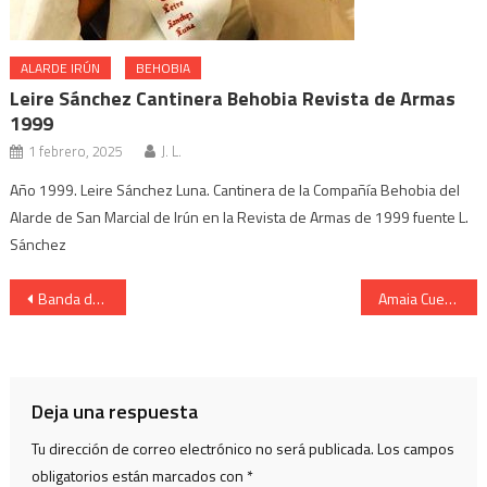
ALARDE IRÚN
BEHOBIA
Leire Sánchez Cantinera Behobia Revista de Armas
1999
1 febrero, 2025
J. L.
Año 1999. Leire Sánchez Luna. Cantinera de la Compañía Behobia del
Alarde de San Marcial de Irún en la Revista de Armas de 1999 fuente L.
Sánchez
Navegación
Banda de Música Hondarribia. Cantinera Maitane Rodrigo Tarde 2013
Amaia Cuende Cantinera Compañía Real Unión 2003
de
entradas
Deja una respuesta
Tu dirección de correo electrónico no será publicada.
Los campos
obligatorios están marcados con
*