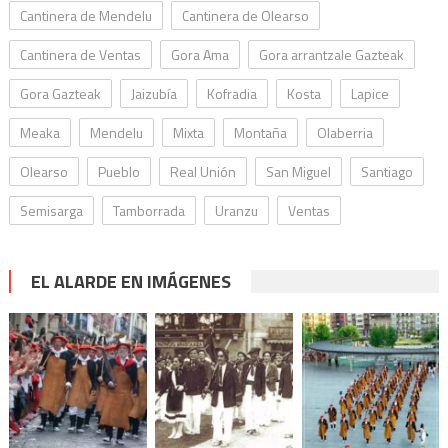
Cantinera de Mendelu
Cantinera de Olearso
Cantinera de Ventas
Gora Ama
Gora arrantzale Gazteak
Gora Gazteak
Jaizubía
Kofradia
Kosta
Lapice
Meaka
Mendelu
Mixta
Montaña
Olaberria
Olearso
Pueblo
Real Unión
San Miguel
Santiago
Semisarga
Tamborrada
Uranzu
Ventas
EL ALARDE EN IMÁGENES