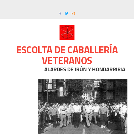
Skip
to
content
ESCOLTA DE CABALLERÍA
VETERANOS
ALARDES DE IRÚN Y HONDARRIBIA