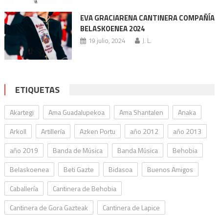
EVA GRACIARENA CANTINERA COMPAÑÍA
BELASKOENEA 2024
19 julio, 2024
J. L.
ETIQUETAS
Akartegi
Ama Guadalupekoa
Ama Shantalen
Anaka
Arkoll
Artillería
Azken Portu
año 2012
año 2013
año 2019
Banda de Música
Banda Música
Behobia
Belaskoenea
Beti Gazte
Bidasoa
Buenos Amigos
Caballería
Cantinera de Behobia
Cantinera de Gora Gazteak
Cantinera de Lapice