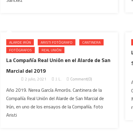
Santxez
ALARDE IRÚN
ARISTI FOTÓGRAFO
CANTINERA
FOTÓGRAFOS
REAL UNIÓN
La Compañía Real Unión en el Alarde de San
Marcial del 2019
2 julio, 2021
J. L.
Comment(0)
Año 2019. Nerea García Amorós. Cantinera de la
Compañía Real Unión del Alarde de San Marcial de
Irún, en uno de los ensayos de la Compañía. foto
m
Aristi