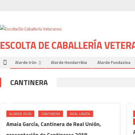
Skip to content
ESCOLTA DE CABALLERÍA VETER
Alarde Irún
Alarde Hondarribia
Alarde Fundazioa
CANTINERA
ALARDE IRÚN
CANTINERA
REAL UNIÓN
Amaia García, Cantinera de Real Unión,
presentación de Cantineras 2018