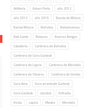
Artillería
Azken Portu
año 2012
año 2013
año 2019
Banda de Música
Banda Música
Behobia
Belaskoenea
Beti Gazte
Bidasoa
Buenos Amigos
Caballería
Cantinera de Behobia
Cantinera de Gora Gazteak
Cantinera de Lapice
Cantinera de Mendelu
Cantinera de Olearso
Cantinera de Ventas
Gora Ama
Gora arrantzale Gazteak
Gora Gazteak
Jaizubía
Kofradia
Kosta
Lapice
Meaka
Mendelu