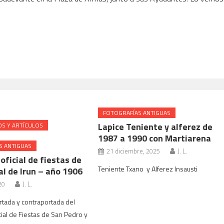
FOTOGRAFÍAS ANTIGUAS
Lapice Teniente y alferez de
S Y ARTÍCULOS
1987 a 1990 con Martiarena
S ANTIGUAS
21 diciembre, 2025
J. L.
ficial de fiestas de
Teniente Txano y Alferez Insausti
al de Irun – año 1906
20
J. L.
tada y contraportada del
ial de Fiestas de San Pedro y