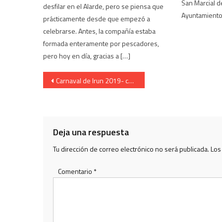
San Marcial de
desfilar en el Alarde, pero se piensa que
Ayuntamiento 
prácticamente desde que empezó a
celebrarse. Antes, la compañía estaba
formada enteramente por pescadores,
pero hoy en día, gracias a […]
Navegación
Carnaval de Irun 2019- cartel anunciador del evento
de
entradas
Deja una respuesta
Tu dirección de correo electrónico no será publicada.
Los
Comentario
*