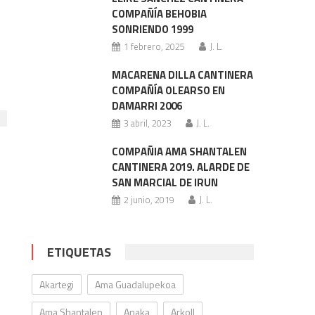
COMPAÑÍA BEHOBIA
SONRIENDO 1999
1 febrero, 2025
J. L.
MACARENA DILLA CANTINERA
COMPAÑÍA OLEARSO EN
DAMARRI 2006
3 abril, 2023
J. L.
COMPAÑIA AMA SHANTALEN
CANTINERA 2019. ALARDE DE
SAN MARCIAL DE IRUN
2 junio, 2019
J. L.
ETIQUETAS
Akartegi
Ama Guadalupekoa
Ama Shantalen
Anaka
Arkoll