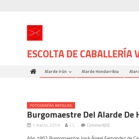
Skip
to
content
ESCOLTA DE CABALLERÍA
Alarde Irún
Alarde Hondarribia
Alar
FOTOGRAFÍAS ANTIGUAS
Burgomaestre Del Alarde De H
1 marzo, 2019
J. L.
Comment(0)
Año 1902 Burgomaestre José Ángel Fernandez de Cas