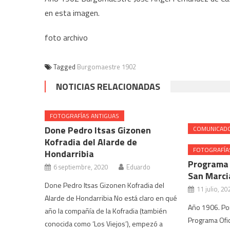
en esta imagen.
foto archivo
Tagged
Burgomaestre 1902
NOTICIAS RELACIONADAS
FOTOGRAFÍAS ANTIGUAS
Done Pedro Itsas Gizonen
COMUNICADO
Kofradia del Alarde de
FOTOGRAFÍA
Hondarribia
Programa o
6 septiembre, 2020
Eduardo
San Marci
Done Pedro Itsas Gizonen Kofradia del
11 julio, 20
Alarde de Hondarribia No está claro en qué
Año 1906. Por
año la compañía de la Kofradia (también
Programa Ofic
conocida como ‘Los Viejos’), empezó a