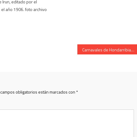
 Irun, editado por el
el año 1906. foto archivo
Carnavales de Hondarribia 2019 – cartel anunciador del evento
 campos obligatorios están marcados con
*