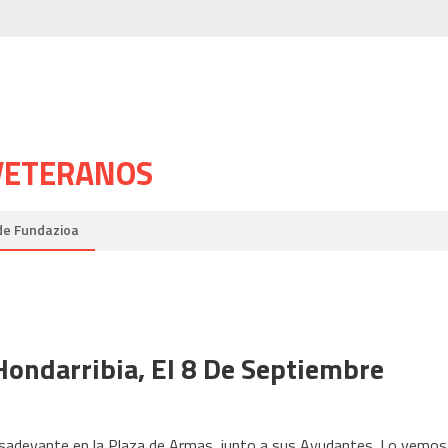
 VETERANOS
de Fundazioa
ondarribia, El 8 De Septiembre
adevante en la Plaza de Armas, junto a sus Ayudantes. Lo vemos