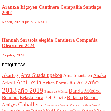
Arantxa Irigoyen Cantinera Compañía Santiago
2002
6 abril, 2021
8 junio, 2024
J. L.
Hannah Sarasola elegida Cantinera Compañía
Olearso en 2024
25 julio, 2024
J. L.
ETIQUETAS
Akartegi
Ama Guadalupekoa
Anaka
Ama Shantalen
año
Artillería
año 2012
Arkoll
Azken Portu
2013
año 2019
Banda Música
Banda de Música
Beti Gazte
Behobia
Bidasoa
Belaskoenea
Buenos
Caballería
Amigos
Cantinera de Behobia
Cantinera de Gora Gazteak
Cantinera de Lapice
Cantinera de Mendelu
Cantinera de Ventas
Cantinera de Olearso