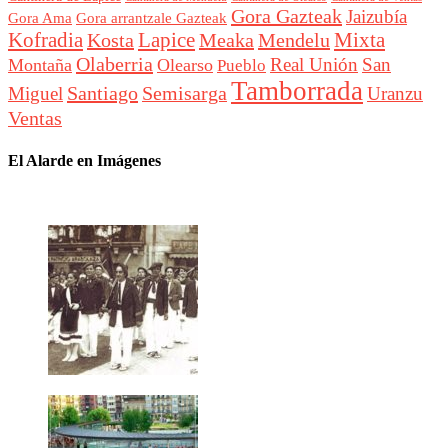
Gora Gazteak
Jaizubía
Gora Ama
Gora arrantzale Gazteak
Lapice
Mixta
Kofradia
Kosta
Meaka
Mendelu
Olaberria
Real Unión
San
Montaña
Olearso
Pueblo
Tamborrada
Santiago
Semisarga
Miguel
Uranzu
Ventas
El Alarde en Imágenes