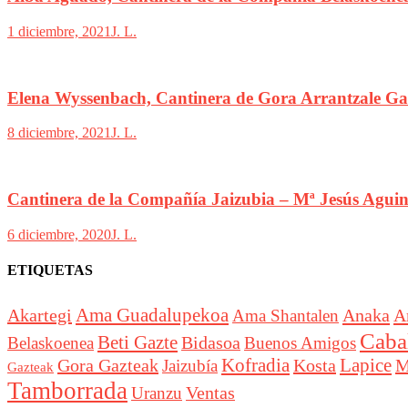
1 diciembre, 2021
J. L.
Elena Wyssenbach, Cantinera de Gora Arrantzale Gaz
8 diciembre, 2021
J. L.
Cantinera de la Compañía Jaizubia – Mª Jesús Agui
6 diciembre, 2020
J. L.
ETIQUETAS
Akartegi
Ama Guadalupekoa
Anaka
A
Ama Shantalen
Cabal
Beti Gazte
Bidasoa
Belaskoenea
Buenos Amigos
Lapice
Gora Gazteak
Kofradia
Kosta
M
Jaizubía
Gazteak
Tamborrada
Ventas
Uranzu