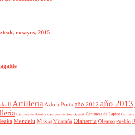
teak, ensayos, 2015
nagalde
año 2013
Artillería
año 2012
rkoll
Azken Portu
lería
Cantinera de Lapice
Cantinera
Cantinera de Behobia
Cantinera de Gora Gazteak
Mixta
eaka
Mendelu
Olaberria
R
Montaña
Olearso
Pueblo