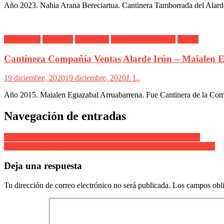
Año 2023. Nahia Arana Bereciartua. Cantinera Tamborrada del Alarde d
Alarde Irún
Cantinera
Fotógrafos
Marina Aguinagalde
Ventas
Cantinera Compañía Ventas Alarde Irún – Maialen 
19 diciembre, 2020
19 diciembre, 2020
J. L.
Año 2015. Maialen Egiazabal Arruabarrena. Fue Cantinera de la Comp
Navegación de entradas
Desfile de Antorcheras. Bajando la Calle Mayor. Alarde 2005.
Compañía Ventas Cantinera Maitane Martiarena presentación 2006
Deja una respuesta
Tu dirección de correo electrónico no será publicada.
Los campos obli