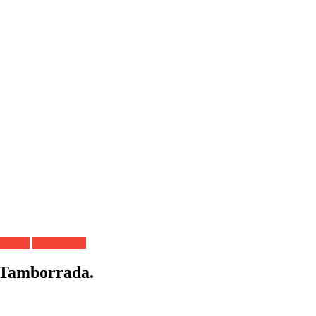
ntinera
Tamborrada
 Tamborrada.