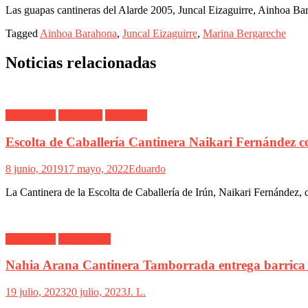
Las guapas cantineras del Alarde 2005, Juncal Eizaguirre, Ainhoa Ba
Tagged
Ainhoa Barahona
,
Juncal Eizaguirre
,
Marina Bergareche
Noticias relacionadas
Alarde Irún
Caballería
Cantinera
Escolta de Caballería Cantinera Naikari Fernández 
8 junio, 2019
17 mayo, 2022
Eduardo
La Cantinera de la Escolta de Caballería de Irún, Naikari Fernández,
Alarde Irún
Tamborrada
Nahia Arana Cantinera Tamborrada entrega barrica
19 julio, 2023
20 julio, 2023
J. L.