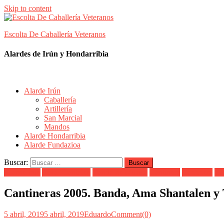
Skip to content
Escolta De Caballería Veteranos
Alardes de Irún y Hondarribia
Alarde Irún
Caballería
Artillería
San Marcial
Mandos
Alarde Hondarribia
Alarde Fundazioa
Buscar:
Alarde Irún
Ama Shantalen
Banda de Musica
Cantinera
Cantinera
Ca
Cantineras 2005. Banda, Ama Shantalen y
5 abril, 2019
5 abril, 2019
Eduardo
Comment(0)