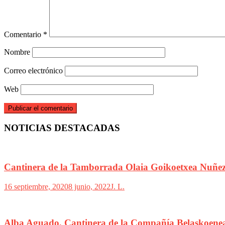
Comentario
*
Nombre
Correo electrónico
Web
NOTICIAS DESTACADAS
Cantinera de la Tamborrada Olaia Goikoetxea Nuñe
16 septiembre, 2020
8 junio, 2022
J. L.
Alba Aguado, Cantinera de la Compañía Belaskoenea