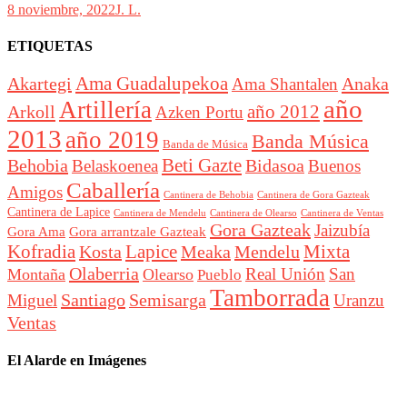
8 noviembre, 2022
J. L.
ETIQUETAS
Akartegi
Ama Guadalupekoa
Anaka
Ama Shantalen
año
Artillería
año 2012
Arkoll
Azken Portu
2013
año 2019
Banda Música
Banda de Música
Beti Gazte
Behobia
Bidasoa
Belaskoenea
Buenos
Caballería
Amigos
Cantinera de Behobia
Cantinera de Gora Gazteak
Cantinera de Lapice
Cantinera de Mendelu
Cantinera de Ventas
Cantinera de Olearso
Gora Gazteak
Jaizubía
Gora Ama
Gora arrantzale Gazteak
Lapice
Mixta
Kofradia
Kosta
Meaka
Mendelu
Olaberria
Real Unión
San
Montaña
Olearso
Pueblo
Tamborrada
Santiago
Semisarga
Miguel
Uranzu
Ventas
El Alarde en Imágenes