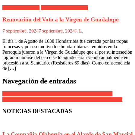
Alarde Hondarribia
Comunicados y artículos
Renovación del Voto a la Virgen de Guadalupe
7 septiembre, 2024
7 septiembre, 2024
J. L.
El día 1 de Agosto de 1638 Hondarribia fue cercada por las tropas
francesas y por ese motivo los hondarribiarras reunidos en la
Parroquia juraron a la Virgen de Guadalupe que si por su interseción
lograran librarse del cerco se lo agradecerían yendo anualmente en
procesión a su Santuario. (Resistieros 69 dias). Como consecuencia
de […]
Navegación de entradas
Maitane Eizagirre Cantinera Montaña en una parada 2005
Edurne García en la elección de Cantinera de San Miguel 2005
NOTICIAS DESTACADAS
La Compañía Olaberria en el Alarde de San Marcial