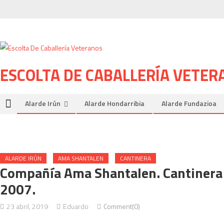
Skip to content
ESCOLTA DE CABALLERÍA VETER
Alarde Irún
Alarde Hondarribia
Alarde Fundazioa
ALARDE IRÚN
AMA SHANTALEN
CANTINERA
Compañía Ama Shantalen. Cantinera 
2007.
23 abril, 2019
Eduardo
Comment(0)