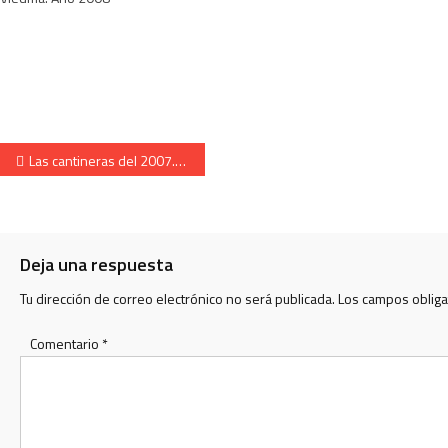
Navegación de entradas
Las cantineras del 2007. Tradicional fotografía común en el Casino de Irún.
Deja una respuesta
Tu dirección de correo electrónico no será publicada.
Los campos oblig
Comentario
*