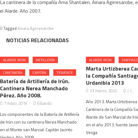
La cantinera de la compañía Ama Shantalen, Ainara Agirresarobe, e
el Alarde. Año 2007.
Tagged
Ainara Agirresarobe
NOTICIAS RELACIONADAS
ALARDE IRÚN
ARTILLERÍA
ALARDE IRÚN
SANTIAG
Marta Urtizberea Ca
CANTINERA
CAPITÁN
TENIENTE
la Compañía Santiag
Batería de Artillería de Irún.
Urdanibia 2013
Cantinera Nerea Manchado
23 marzo, 2022
J. L.
Pérez. Año 2008.
Año 2013. Marta Urtizberea
7 mayo, 2019
Eduardo
Cantinera de la Compañía Sa
Los componentes de la Batería de Artillería
Alarde de San Marcial de Ir
de Irún con su cantinera Nerea Manchado
en el año 2013. fuente Javie
en el Monte san Marcial. Capitán Jacinto
Vesga
Viedma. Año 2008