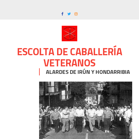
Skip
to
content
ESCOLTA DE CABALLERÍA
VETERANOS
ALARDES DE IRÚN Y HONDARRIBIA