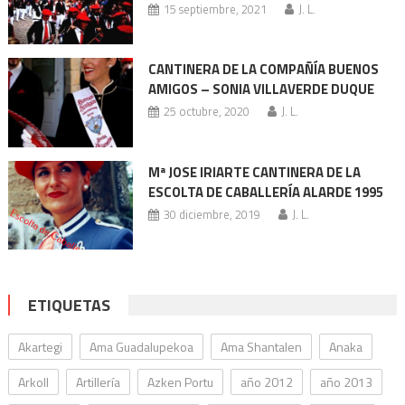
15 septiembre, 2021
J. L.
CANTINERA DE LA COMPAÑÍA BUENOS
AMIGOS – SONIA VILLAVERDE DUQUE
25 octubre, 2020
J. L.
Mª JOSE IRIARTE CANTINERA DE LA
ESCOLTA DE CABALLERÍA ALARDE 1995
30 diciembre, 2019
J. L.
ETIQUETAS
Akartegi
Ama Guadalupekoa
Ama Shantalen
Anaka
Arkoll
Artillería
Azken Portu
año 2012
año 2013