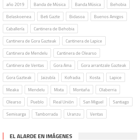
año 2019
Banda de Música
Banda Música
Behobia
Belaskoenea
Beti Gazte
Bidasoa
Buenos Amigos
Caballería
Cantinera de Behobia
Cantinera de Gora Gazteak
Cantinera de Lapice
Cantinera de Mendelu
Cantinera de Olearso
Cantinera de Ventas
Gora Ama
Gora arrantzale Gazteak
Gora Gazteak
Jaizubía
Kofradia
Kosta
Lapice
Meaka
Mendelu
Mixta
Montaña
Olaberria
Olearso
Pueblo
Real Unión
San Miguel
Santiago
Semisarga
Tamborrada
Uranzu
Ventas
EL ALARDE EN IMÁGENES