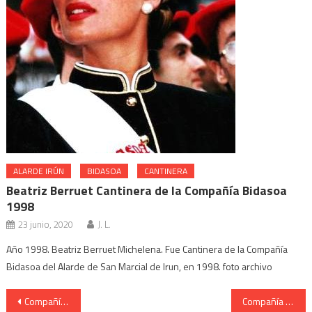
ALARDE IRÚN
BIDASOA
CANTINERA
Beatriz Berruet Cantinera de la Compañía Bidasoa
1998
23 junio, 2020
J. L.
Año 1998. Beatriz Berruet Michelena. Fue Cantinera de la Compañía
Bidasoa del Alarde de San Marcial de Irun, en 1998. foto archivo
Navegación
Compañía Anaka. Cantinera Oihana Olazábal plano 2006
Compañía Anaka. Cantinera Oihana Olazábal presentación 2006