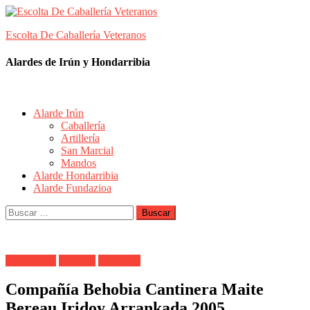
Skip
to
Escolta De Caballería Veteranos
content
Alardes de Irún y Hondarribia
Alarde Irún
Caballería
Artillería
San Marcial
Mandos
Alarde Hondarribia
Alarde Fundazioa
Buscar:
Alarde Irún
Behobia
Cantinera
Compañía Behobia Cantinera Maite
Bereau Iridoy Arrankada 2005