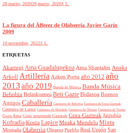
28 marzo, 2020
29 marzo, 2020
J. L.
La figura del Álferez de Olaberria Javier Garín
2009
10 noviembre, 2022
J. L.
ETIQUETAS
Akartegi
Ama Guadalupekoa
Anaka
Ama Shantalen
año
Artillería
año 2012
Arkoll
Azken Portu
2013
año 2019
Banda Música
Banda de Música
Beti Gazte
Behobia
Bidasoa
Belaskoenea
Buenos
Caballería
Amigos
Cantinera de Behobia
Cantinera de Gora Gazteak
Cantinera de Lapice
Cantinera de Mendelu
Cantinera de Ventas
Cantinera de Olearso
Gora Gazteak
Jaizubía
Gora Ama
Gora arrantzale Gazteak
Lapice
Mixta
Kofradia
Kosta
Meaka
Mendelu
Olaberria
Real Unión
San
Montaña
Olearso
Pueblo