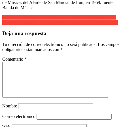
de Música, del Alarde de San Marcial de Irun, en 1969. fuente
Banda de Música.
Navegación
Compañía Behobia Cantinera Maite Bereau bajada Iglesia 2005
Compañía Belaskoenea. Cantinera Susana Rico Caro. Año 2005
de
entradas
Deja una respuesta
Tu dirección de correo electrónico no será publicada.
Los campos
obligatorios están marcados con
*
Comentario
*
Nombre
Correo electrónico
Web