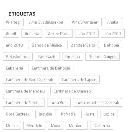
ETIQUETAS
Akartegi
Ama Guadalupekoa
Ama Shantalen
Anaka
Arkoll
Artillería
Azken Portu
año 2012
año 2013
año 2019
Banda de Música
Banda Música
Behobia
Belaskoenea
Beti Gazte
Bidasoa
Buenos Amigos
Caballería
Cantinera de Behobia
Cantinera de Gora Gazteak
Cantinera de Lapice
Cantinera de Mendelu
Cantinera de Olearso
Cantinera de Ventas
Gora Ama
Gora arrantzale Gazteak
Gora Gazteak
Jaizubía
Kofradia
Kosta
Lapice
Meaka
Mendelu
Mixta
Montaña
Olaberria