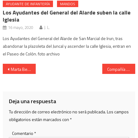
AYUDANTE DE INFANTERÍA
MANDOS
Los Ayudantes del General del Alarde suben la calle
Iglesia
16 mayo, 2020
J. L.
Los Ayudantes del General del Alarde de San Marcial de Irun, tras
abandonar la plazoleta del Juncal y ascender la calle Iglesia, entran en
el Paseo de Colón. foto archivo
Navegación de entradas
Marta Bergareche Cantinera Tamborrada 1999
Compañía Bidasoa Cantinera Idoia Martínez presentación 2006
Deja una respuesta
Tu dirección de correo electrónico no será publicada.
Los campos
obligatorios están marcados con
*
Comentario
*