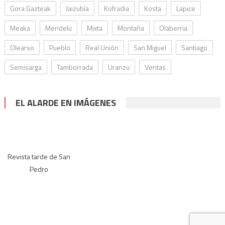
Gora Gazteak
Jaizubía
Kofradia
Kosta
Lapice
Meaka
Mendelu
Mixta
Montaña
Olaberria
Olearso
Pueblo
Real Unión
San Miguel
Santiago
Semisarga
Tamborrada
Uranzu
Ventas
EL ALARDE EN IMÁGENES
Revista tarde de San
Pedro