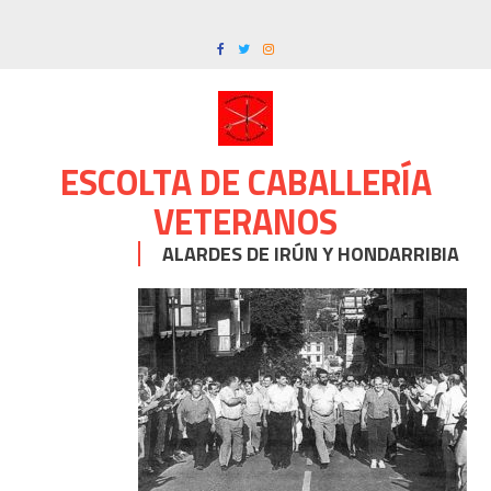
Skip
to
content
ESCOLTA DE CABALLERÍA
VETERANOS
ALARDES DE IRÚN Y HONDARRIBIA