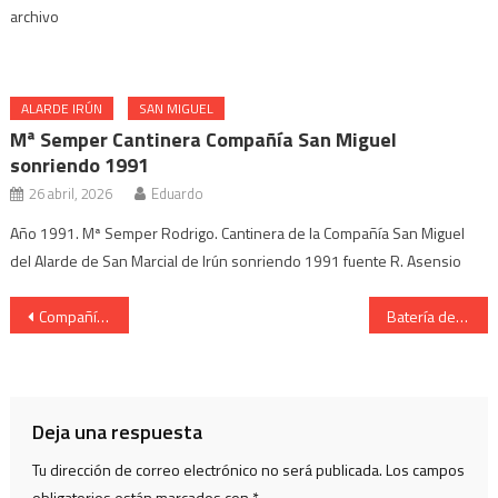
archivo
ALARDE IRÚN
SAN MIGUEL
Mª Semper Cantinera Compañía San Miguel
sonriendo 1991
26 abril, 2026
Eduardo
Año 1991. Mª Semper Rodrigo. Cantinera de la Compañía San Miguel
del Alarde de San Marcial de Irún sonriendo 1991 fuente R. Asensio
Navegación
Compañía Belaskoenea Mandos con su Cantinera Olaia Bedoya 2006
Batería de Artillería de Irún. Cantinera Lula Retuerto.Año 1987.
de
entradas
Deja una respuesta
Tu dirección de correo electrónico no será publicada.
Los campos
obligatorios están marcados con
*