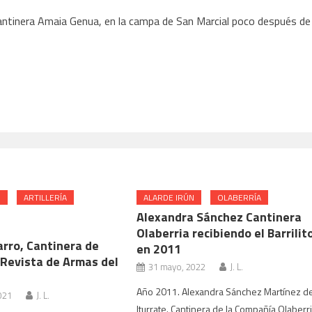
ntinera Amaia Genua, en la campa de San Marcial poco después de
N
ARTILLERÍA
ALARDE IRÚN
OLABERRÍA
Alexandra Sánchez Cantinera
Olaberria recibiendo el Barrilit
arro, Cantinera de
en 2011
, Revista de Armas del
31 mayo, 2022
J. L.
Año 2011. Alexandra Sánchez Martínez d
021
J. L.
Iturrate. Cantinera de la Compañía Olaberr