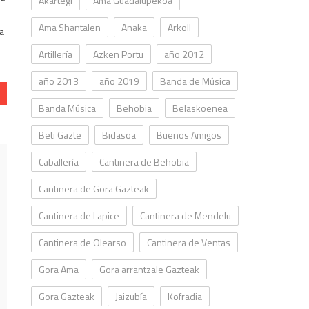
Akartegi
Ama Guadalupekoa
Ama Shantalen
Anaka
Arkoll
oa
Artillería
Azken Portu
año 2012
año 2013
año 2019
Banda de Música
Banda Música
Behobia
Belaskoenea
Beti Gazte
Bidasoa
Buenos Amigos
Caballería
Cantinera de Behobia
Cantinera de Gora Gazteak
Cantinera de Lapice
Cantinera de Mendelu
Cantinera de Olearso
Cantinera de Ventas
Gora Ama
Gora arrantzale Gazteak
Gora Gazteak
Jaizubía
Kofradia