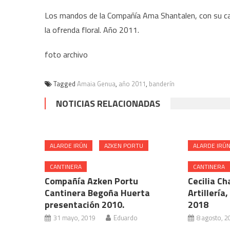
Los mandos de la Compañía Ama Shantalen, con su ca
la ofrenda floral. Año 2011.
foto archivo
Tagged
Amaia Genua
,
año 2011
,
banderín
NOTICIAS RELACIONADAS
ALARDE IRÚN
AZKEN PORTU
ALARDE IRÚ
CANTINERA
CANTINERA
Compañía Azken Portu
Cecilia Ch
Cantinera Begoña Huerta
Artillería
presentación 2010.
2018
31 mayo, 2019
Eduardo
8 agosto, 2