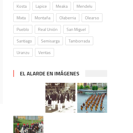
Kosta
Lapice
Meaka
Mendelu
Mixta
Montaña
Olaberria
Olearso
Pueblo
Real Unión
San Miguel
Santiago
Semisarga
Tamborrada
Uranzu
Ventas
EL ALARDE EN IMÁGENES