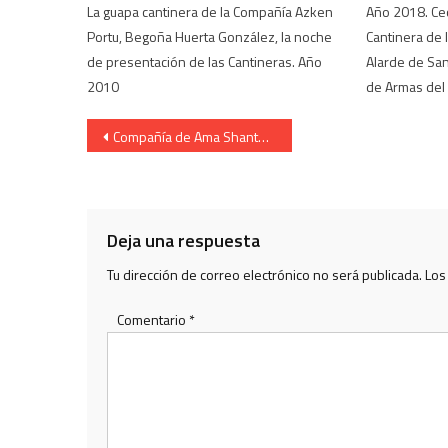
La guapa cantinera de la Compañía Azken
Año 2018. Cec
Portu, Begoña Huerta González, la noche
Cantinera de l
de presentación de las Cantineras. Año
Alarde de San 
2010
de Armas del 
Navegación
Compañía de Ama Shantalen Cantinera Amaia Genua Iglesia 2011
de
entradas
Deja una respuesta
Tu dirección de correo electrónico no será publicada.
Los
Comentario
*