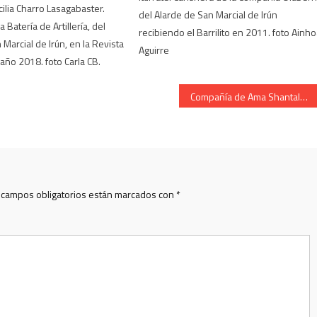
ilia Charro Lasagabaster.
del Alarde de San Marcial de Irún
a Batería de Artillería, del
recibiendo el Barrilito en 2011. foto Ainh
Marcial de Irún, en la Revista
Aguirre
año 2018. foto Carla CB.
Compañía de Ama Shantalen Cantinera Amaia Genua en el monte 2011
 campos obligatorios están marcados con
*