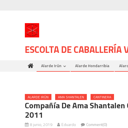
Skip
to
content
ESCOLTA DE CABALLERÍA
Alarde Irún
Alarde Hondarribia
Alar
ALARDE IRÚN
AMA SHANTALEN
CANTINERA
Compañía De Ama Shantalen 
2011
8 junio, 2019
Eduardo
Comment(0)