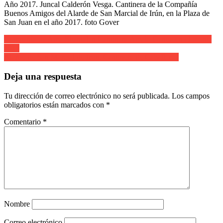
Año 2017. Juncal Calderón Vesga. Cantinera de la Compañía
Buenos Amigos del Alarde de San Marcial de Irún, en la Plaza de
San Juan en el año 2017. foto Gover
Navegación
Compañía de Ama Shantalen Cantinera Amaia Genua en el monte
2011
de
Alarde de San Marcial de Irun. Cantinera de Caballeria.
entradas
Deja una respuesta
Tu dirección de correo electrónico no será publicada.
Los campos
obligatorios están marcados con
*
Comentario
*
Nombre
Correo electrónico