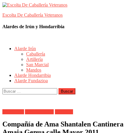
Skip
to
Escolta De Caballería Veteranos
content
Alardes de Irún y Hondarribia
Alarde Irún
Caballería
Artillería
San Marcial
Mandos
Alarde Hondarribia
Alarde Fundazioa
Buscar:
Alarde Irún
Ama Shantalen
Cantinera
Compañía de Ama Shantalen Cantinera
Amaia Genua calle Mayor 2011.