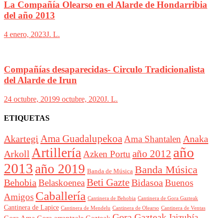
La Compañía Olearso en el Alarde de Hondarribia
del año 2013
4 enero, 2023
J. L.
Compañías desaparecidas- Circulo Tradicionalista
del Alarde de Irun
24 octubre, 2019
9 octubre, 2020
J. L.
ETIQUETAS
Akartegi
Ama Guadalupekoa
Anaka
Ama Shantalen
año
Artillería
año 2012
Arkoll
Azken Portu
2013
año 2019
Banda Música
Banda de Música
Beti Gazte
Behobia
Bidasoa
Belaskoenea
Buenos
Caballería
Amigos
Cantinera de Behobia
Cantinera de Gora Gazteak
Cantinera de Lapice
Cantinera de Mendelu
Cantinera de Ventas
Cantinera de Olearso
Gora Gazteak
Jaizubía
Gora Ama
Gora arrantzale Gazteak