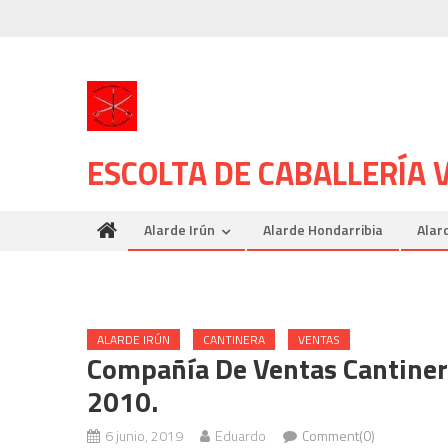
Skip
to
content
ESCOLTA DE CABALLERÍA
Alarde Irún
Alarde Hondarribia
Alar
ALARDE IRÚN
CANTINERA
VENTAS
Compañía De Ventas Cantiner
2010.
6 junio, 2019
Eduardo
Comment(0)