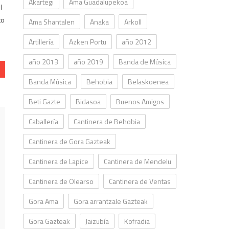
Akartegi
Ama Guadalupekoa
l
to
Ama Shantalen
Anaka
Arkoll
Artillería
Azken Portu
año 2012
año 2013
año 2019
Banda de Música
Banda Música
Behobia
Belaskoenea
Beti Gazte
Bidasoa
Buenos Amigos
Caballería
Cantinera de Behobia
Cantinera de Gora Gazteak
Cantinera de Lapice
Cantinera de Mendelu
Cantinera de Olearso
Cantinera de Ventas
Gora Ama
Gora arrantzale Gazteak
Gora Gazteak
Jaizubía
Kofradia