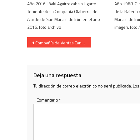
Año 2016. Iñaki Aguirrezabala Ugarte.
Año 1968. Glo
Teniente de la Compañía Olaberria del
de la Batería 
Alarde de San Marcial de Irún en el año
Marcial de Ir
2016. foto archivo
imagen. foto Ar
Navegación
Compañía de Ventas Cantinera Aloña Martiarena en el monte 2010
de
entradas
Deja una respuesta
Tu dirección de correo electrónico no será publicada.
Los
Comentario
*