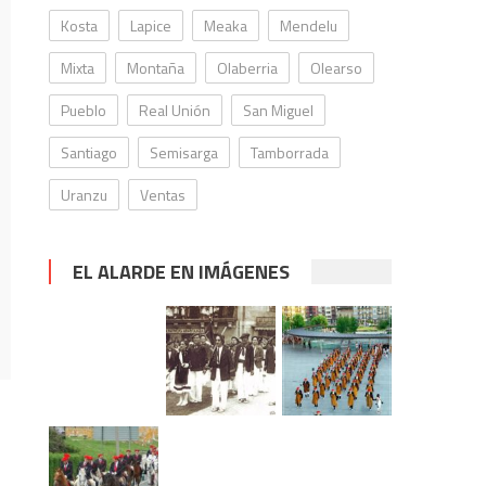
Kosta
Lapice
Meaka
Mendelu
Mixta
Montaña
Olaberria
Olearso
Pueblo
Real Unión
San Miguel
Santiago
Semisarga
Tamborrada
Uranzu
Ventas
EL ALARDE EN IMÁGENES