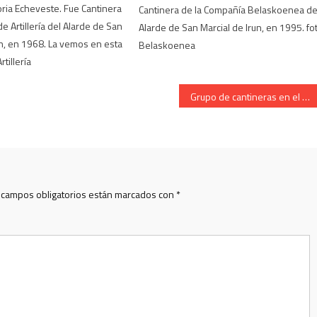
ria Echeveste. Fue Cantinera
Cantinera de la Compañía Belaskoenea de
de Artillería del Alarde de San
Alarde de San Marcial de Irun, en 1995. fo
un, en 1968. La vemos en esta
Belaskoenea
tillería
Grupo de cantineras en el Casino de Irún. Año 2010
 campos obligatorios están marcados con
*