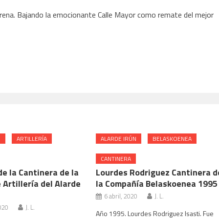
rena. Bajando la emocionante Calle Mayor como remate del mejor
N
ARTILLERÍA
ALARDE IRÚN
BELASKOENEA
CANTINERA
de la Cantinera de la
Lourdes Rodriguez Cantinera d
 Artillería del Alarde
la Compañía Belaskoenea 1995
6 abril, 2020
J. L.
020
J. L.
Año 1995. Lourdes Rodriguez Isasti. Fue