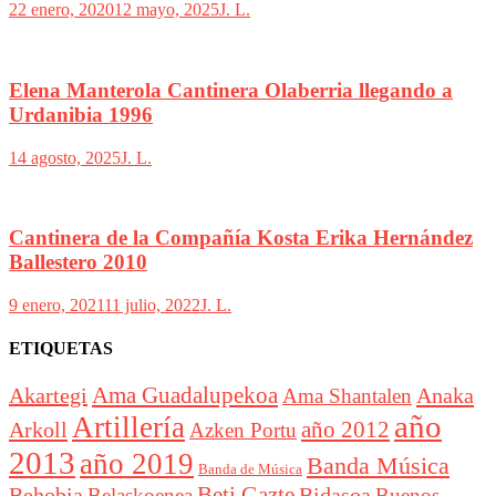
22 enero, 2020
12 mayo, 2025
J. L.
Elena Manterola Cantinera Olaberria llegando a
Urdanibia 1996
14 agosto, 2025
J. L.
Cantinera de la Compañía Kosta Erika Hernández
Ballestero 2010
9 enero, 2021
11 julio, 2022
J. L.
ETIQUETAS
Akartegi
Ama Guadalupekoa
Anaka
Ama Shantalen
año
Artillería
año 2012
Arkoll
Azken Portu
2013
año 2019
Banda Música
Banda de Música
Beti Gazte
Behobia
Bidasoa
Belaskoenea
Buenos