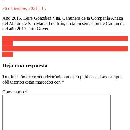
26 diciembre, 2021
J. L.
Año 2015. Leire González Vila. Cantinera de la Compañía Anaka
del Alarde de San Marcial de Irún, en la presentación de Cantineras
del año 2015. foto Gover
Navegación
Compañía de Ventas. Cantinera Aloña Martiarena Arrizabalaga. Año
2010.
de
Compañía de Ventas. Cantinera Aloña Martiarena Arrizabalaga. Año
entradas
2010.
Deja una respuesta
Tu dirección de correo electrónico no será publicada.
Los campos
obligatorios están marcados con
*
Comentario
*