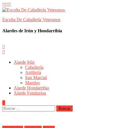
Skip
to
content
Escolta De Caballería Veteranos
Alardes de Irún y Hondarribia
Alarde Irún
Caballería
Artillería
San Marcial
Mandos
Alarde Hondarribia
Alarde Fundazioa
Buscar: