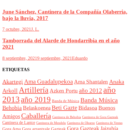
June Sánchez, Cantinera de la Compañía Olaberria,
bajo la lluvia, 2017
7 octubre, 2021
J. L.
Tamborrada del Alarde de Hondarribia en el año
2021
8 septiembre, 2021
9 septiembre, 2021
Eduardo
ETIQUETAS
Akartegi
Ama Guadalupekoa
Anaka
Ama Shantalen
año
Artillería
año 2012
Arkoll
Azken Portu
2013
año 2019
Banda Música
Banda de Música
Beti Gazte
Behobia
Bidasoa
Belaskoenea
Buenos
Caballería
Amigos
Cantinera de Behobia
Cantinera de Gora Gazteak
Cantinera de Lapice
Cantinera de Mendelu
Cantinera de Ventas
Cantinera de Olearso
Gora Gazteak
Jaizubía
Gora Ama
Gora arrantzale Gazteak