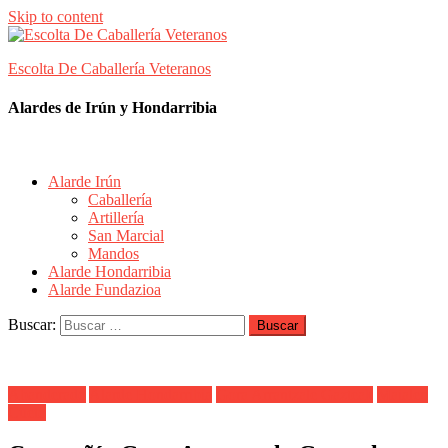
Skip to content
Escolta De Caballería Veteranos
Alardes de Irún y Hondarribia
Alarde Irún
Caballería
Artillería
San Marcial
Mandos
Alarde Hondarribia
Alarde Fundazioa
Buscar:
Abanderado
Alarde Hondarribia
Gora Arrantzale Gazteak
Maialen
Cueto