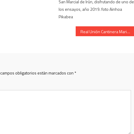
San Marcial de Irún, disfrutando de uno d
los ensayos, año 2019. foto Ainhoa
Pikabea
Real Unión Cantinera Marina Emparan Arrankada 2009
 campos obligatorios están marcados con
*