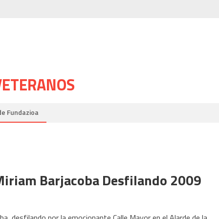
 VETERANOS
de Fundazioa
iriam Barjacoba Desfilando 2009
a, desfilando por la emocionante Calle Mayor en el Alarde de la