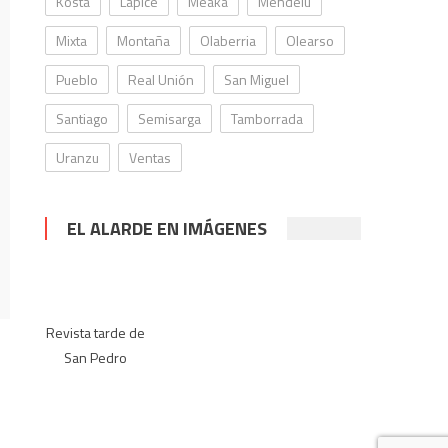
Kosta
Lapice
Meaka
Mendelu
Mixta
Montaña
Olaberria
Olearso
Pueblo
Real Unión
San Miguel
Santiago
Semisarga
Tamborrada
Uranzu
Ventas
EL ALARDE EN IMÁGENES
Revista tarde de
San Pedro