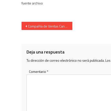
fuente archivo
Navegación
Compañía de Ventas Cantinera Itxaso Albisu tarde 2009
de
entradas
Deja una respuesta
Tu dirección de correo electrónico no será publicada.
Los
Comentario
*