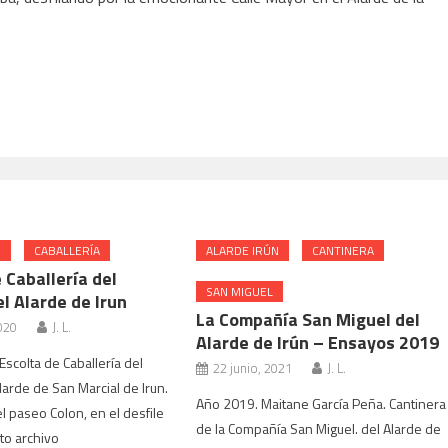
N
CABALLERÍA
ALARDE IRÚN
CANTINERA
 Caballería del
SAN MIGUEL
l Alarde de Irun
La Compañía San Miguel del
020
J. L.
Alarde de Irún – Ensayos 2019
Escolta de Caballería del
22 junio, 2021
J. L.
larde de San Marcial de Irun.
Año 2019. Maitane García Peña. Cantinera
l paseo Colon, en el desfile
de la Compañía San Miguel. del Alarde de
oto archivo