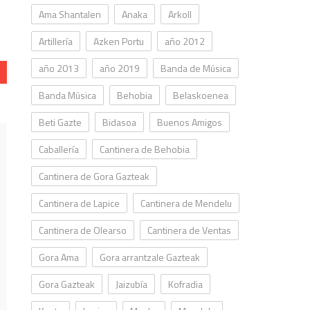
e
Ama Shantalen
Anaka
Arkoll
Artillería
Azken Portu
año 2012
año 2013
año 2019
Banda de Música
Banda Música
Behobia
Belaskoenea
Beti Gazte
Bidasoa
Buenos Amigos
Caballería
Cantinera de Behobia
Cantinera de Gora Gazteak
Cantinera de Lapice
Cantinera de Mendelu
Cantinera de Olearso
Cantinera de Ventas
Gora Ama
Gora arrantzale Gazteak
Gora Gazteak
Jaizubía
Kofradia