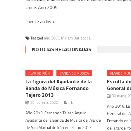
tarde. Año 2009.
fuente archivo
Tagged
año 2009
,
Miriam Barjacoba
NOTICIAS RELACIONADAS
ALARDE IRÚN
BANDA DE MUSICA
ALARDE IRÚ
La figura del Ayudante de la
Escolta de
Banda de Música Fernando
General de
Tejero 2013
30 mayo, 2
25 febrero, 2022
J. L.
Año 2016. La 
Año 2013. Fernando Tejero Angulo.
General del A
Ayudante de la Banda de Música del Alarde
Entrando en e
de San Marcial de Irún en el año 2013.
de la tarde. f