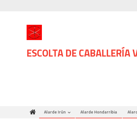
Skip
to
content
ESCOLTA DE CABALLERÍA
Alarde Irún
Alarde Hondarribia
Alar