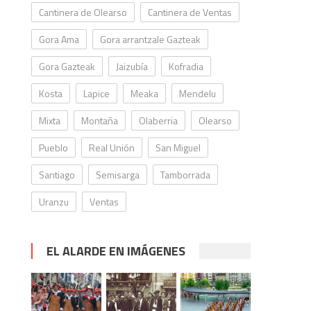
Cantinera de Olearso
Cantinera de Ventas
Gora Ama
Gora arrantzale Gazteak
Gora Gazteak
Jaizubía
Kofradia
Kosta
Lapice
Meaka
Mendelu
Mixta
Montaña
Olaberria
Olearso
Pueblo
Real Unión
San Miguel
Santiago
Semisarga
Tamborrada
Uranzu
Ventas
EL ALARDE EN IMÁGENES