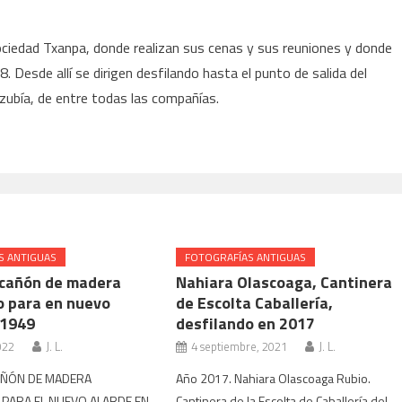
ociedad Txanpa, donde realizan sus cenas y sus reuniones y donde
 Desde allí se dirigen desfilando hasta el punto de salida del
izubía, de entre todas las compañías.
S ANTIGUAS
FOTOGRAFÍAS ANTIGUAS
 cañón de madera
Nahiara Olascoaga, Cantinera
o para en nuevo
de Escolta Caballería,
 1949
desfilando en 2017
022
J. L.
4 septiembre, 2021
J. L.
AÑÓN DE MADERA
Año 2017. Nahiara Olascoaga Rubio.
PARA EL NUEVO ALARDE EN
Cantinera de la Escolta de Caballería del