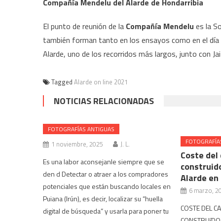
Compañía Mendelu del Alarde de Hondarribia
El punto de reunión de la
Compañía Mendelu
es la S
también forman tanto en los ensayos como en el día 8.
Alarde, uno de los recorridos más largos, junto con Ja
Tagged
Alarde on line 2021
NOTICIAS RELACIONADAS
FOTOGRAFÍAS ANTIGUAS
FOTOGRAFÍA
1 noviembre, 2025
J. L.
Coste del
Es una labor aconsejanle siempre que se
construid
den d Detectar o atraer a los compradores
Alarde en
potenciales que están buscando locales en
6 marzo, 2
Puiana (Irún), es decir, localizar su “huella
COSTE DEL C
digital de búsqueda” y usarla para poner tu
CONSTRUíDO 