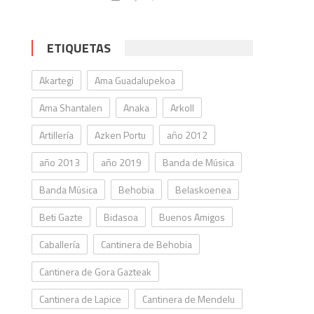
ETIQUETAS
Akartegi
Ama Guadalupekoa
Ama Shantalen
Anaka
Arkoll
Artillería
Azken Portu
año 2012
año 2013
año 2019
Banda de Música
Banda Música
Behobia
Belaskoenea
Beti Gazte
Bidasoa
Buenos Amigos
Caballería
Cantinera de Behobia
Cantinera de Gora Gazteak
Cantinera de Lapice
Cantinera de Mendelu