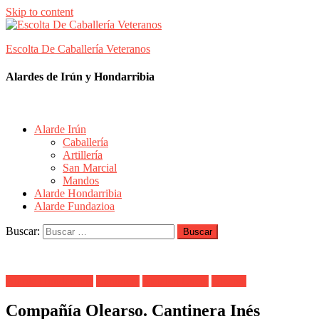
Skip to content
Escolta De Caballería Veteranos
Alardes de Irún y Hondarribia
Alarde Irún
Caballería
Artillería
San Marcial
Mandos
Alarde Hondarribia
Alarde Fundazioa
Buscar:
Alarde Hondarribia
Cantinera
Maialen Cueto
Olearso
Compañía Olearso. Cantinera Inés