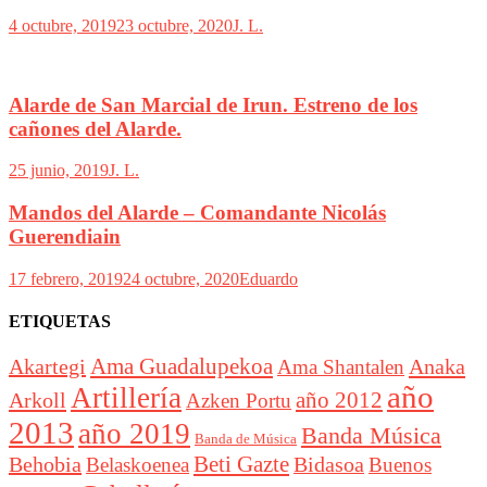
4 octubre, 2019
23 octubre, 2020
J. L.
Alarde de San Marcial de Irun. Estreno de los
cañones del Alarde.
25 junio, 2019
J. L.
Mandos del Alarde – Comandante Nicolás
Guerendiain
17 febrero, 2019
24 octubre, 2020
Eduardo
ETIQUETAS
Akartegi
Ama Guadalupekoa
Anaka
Ama Shantalen
año
Artillería
año 2012
Arkoll
Azken Portu
2013
año 2019
Banda Música
Banda de Música
Beti Gazte
Behobia
Bidasoa
Belaskoenea
Buenos