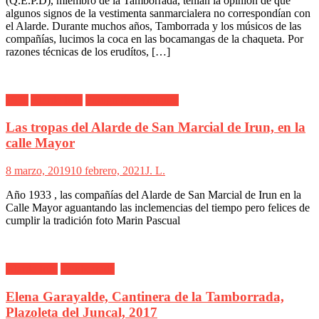
(Q.E.P.D), miembro de la Tamborrada, tenian la opinión de que
algunos signos de la vestimenta sanmarcialera no correspondían con
el Alarde. Durante muchos años, Tamborrada y los músicos de las
compañías, lucimos la coca en las bocamangas de la chaqueta. Por
razones técnicas de los erudítos, […]
1930
Alarde Irún
Fotografías Antiguas
Las tropas del Alarde de San Marcial de Irun, en la
calle Mayor
8 marzo, 2019
10 febrero, 2021
J. L.
Año 1933 , las compañías del Alarde de San Marcial de Irun en la
Calle Mayor aguantando las inclemencias del tiempo pero felices de
cumplir la tradición foto Marin Pascual
Alarde Irún
Tamborrada
Elena Garayalde, Cantinera de la Tamborrada,
Plazoleta del Juncal, 2017