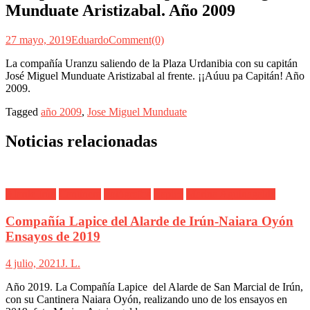
Munduate Aristizabal. Año 2009
27 mayo, 2019
Eduardo
Comment(0)
La compañía Uranzu saliendo de la Plaza Urdanibia con su capitán
José Miguel Munduate Aristizabal al frente. ¡¡Aúuu pa Capitán! Año
2009.
Tagged
año 2009
,
Jose Miguel Munduate
Noticias relacionadas
Alarde Irún
Cantinera
Fotógrafos
Lapice
Marina Aguinagalde
Compañía Lapice del Alarde de Irún-Naiara Oyón
Ensayos de 2019
4 julio, 2021
J. L.
Año 2019. La Compañía Lapice del Alarde de San Marcial de Irún,
con su Cantinera Naiara Oyón, realizando uno de los ensayos en