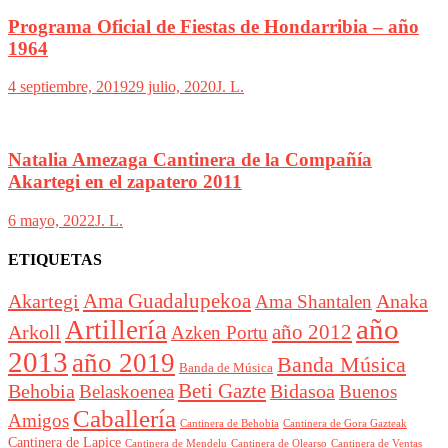
Programa Oficial de Fiestas de Hondarribia – año
1964
4 septiembre, 2019
29 julio, 2020
J. L.
Natalia Amezaga Cantinera de la Compañía
Akartegi en el zapatero 2011
6 mayo, 2022
J. L.
ETIQUETAS
Akartegi
Ama Guadalupekoa
Anaka
Ama Shantalen
año
Artillería
año 2012
Arkoll
Azken Portu
2013
año 2019
Banda Música
Banda de Música
Beti Gazte
Behobia
Bidasoa
Belaskoenea
Buenos
Caballería
Amigos
Cantinera de Behobia
Cantinera de Gora Gazteak
Cantinera de Lapice
Cantinera de Mendelu
Cantinera de Ventas
Cantinera de Olearso